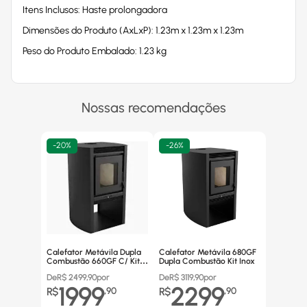
Itens Inclusos: Haste prolongadora
Dimensões do Produto (AxLxP): 1.23m x 1.23m x 1.23m
Peso do Produto Embalado: 1.23 kg
Nossas recomendações
-
20%
-
26%
Calefator Metávila Dupla
Calefator Metávila 680GF
Combustão 660GF C/ Kit
Dupla Combustão Kit Inox
Canos Inox
De
R$
2499,90
por
De
R$
3119,90
por
1999
2299
R$
,
90
R$
,
90