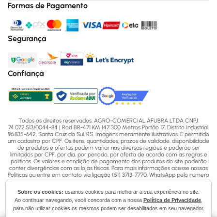
Formas de Pagamento
Segurança
Confiança
Todos os direitos reservados. AGRO-COMERCIAL AFUBRA LTDA CNPJ:
74.072.513/0044-84 | Rod BR-471 KM 147 300 Metros Portão 17, Distrito Industrial,
96.835-642, Santa Cruz do Sul, RS. Imagens meramente ilustrativas. É permitido
um cadastro por CPF. Os itens, quantidades, prazos de validade, disponibilidade
de produtos e ofertas podem variar nas diversas regiões e poderão ser
limitados por CPF, por dia, por período, por oferta de acordo com as regras e
políticas. Os valores e condição de pagamento dos produtos do site poderão
conter divergências com as lojas físicas. Para mais informações acesse nossas
Políticas ou entre em contato via ligação (51) 3713-7770, WhatsApp pelo número
(51) 3713-7750 ou email - sac@afubra.com.br.
Sobre os cookies:
usamos cookies para melhorar a sua experiência no site.
Ao continuar navegando, você concorda com a nossa
Política de Privacidade
,
para não utilizar cookies os mesmos podem ser desabilitados em seu navegador.