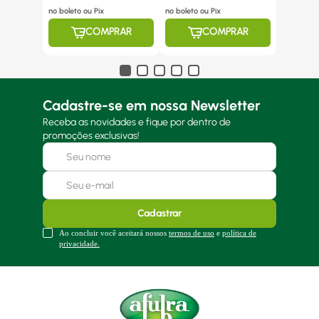
no boleto ou Pix
no boleto ou Pix
COMPRAR
COMPRAR
Cadastre-se em nossa Newsletter
Receba as novidades e fique por dentro de
promoções exclusivas!
Cadastrar
Ao concluir você aceitará nossos
termos de uso
e
política de
privacidade.