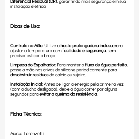
Diferencial Residual (DR)
, garantindo mais segurança em sua
instalação elétrica.
Dicas de Uso:
Controle na Mão:
Utilize a
haste prolongadora inclusa
para
ajustar a temperatura com
facilidade e segurança
, sem
precisar esticar o braço.
Limpeza do Espalhador:
Para manter o
fluxo de água perfeito
,
passe a mão nos crivos de silicone periodicamente para
desobstruir resíduos
de cálcio ou sujeira.
Instalação Inicial:
Antes de ligar a energia pela primeira vez
(com a ducha desligada), deixe a água correr por alguns
segundos para
evitar a queima da resistência
.
Ficha Técnica:
Marca: Lorenzetti