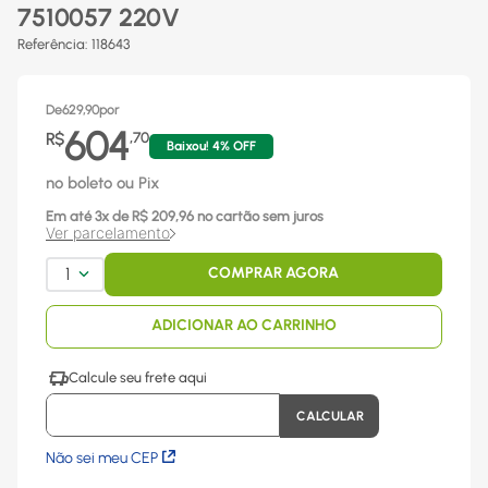
7510057 220V
Referência
:
118643
De
629,90
por
604
R$
,
70
Baixou!
4
% OFF
no boleto ou Pix
Em até
3
x
de R$
209,96
no cartão sem juros
Ver parcelamento
1
COMPRAR AGORA
ADICIONAR AO CARRINHO
Não sei meu CEP