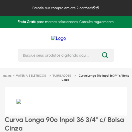
Parcele sua compra em até 2 cartões!💳💳
Frete Grátis
para marcas selecionadas. Consulte regulamento!
Busque seus produtos digitando 
MATERIAIS ELÉTRICOS
TUBULAÇÕES
Curva Longa 90º Inpol 36 3/4" c/ Bolsa
Cinza
Curva Longa 90º Inpol 36 3/4" c/ Bolsa
Cinza