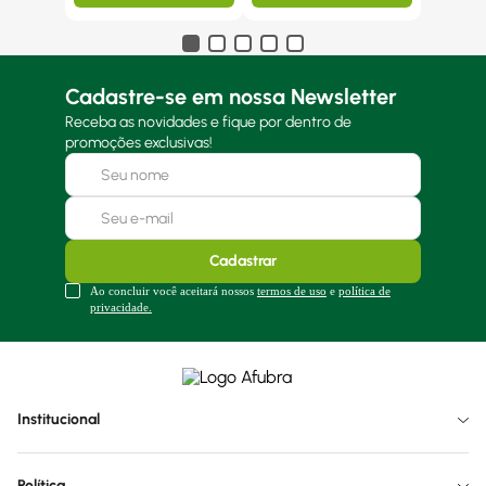
Cadastre-se em nossa Newsletter
Receba as novidades e fique por dentro de
promoções exclusivas!
Cadastrar
Ao concluir você aceitará nossos
termos de uso
e
política de
privacidade.
Institucional
Política