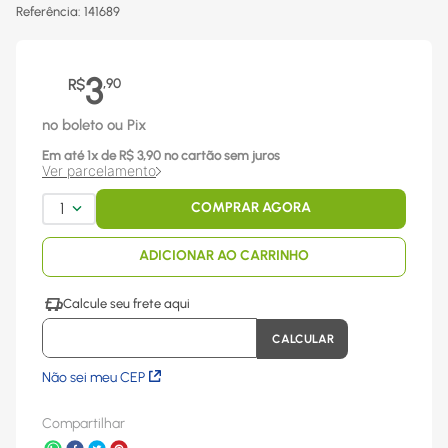
Referência
:
141689
3
R$
,
90
no boleto ou Pix
Em até
1
x
de R$
3,90
no cartão sem juros
Ver parcelamento
1
COMPRAR AGORA
ADICIONAR AO CARRINHO
Não sei meu CEP
Compartilhar