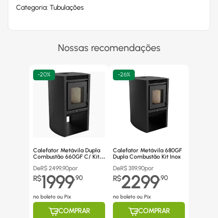
Categoria: Tubulações
Nossas recomendações
-
20%
-
26%
Calefator Metávila Dupla
Calefator Metávila 680GF
Combustão 660GF C/ Kit
Dupla Combustão Kit Inox
Canos Inox
De
R$
2499,90
por
De
R$
3119,90
por
1999
2299
R$
,
90
R$
,
90
no boleto ou Pix
no boleto ou Pix
COMPRAR
COMPRAR