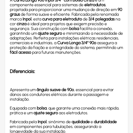
A
Curva Longa 90º Inpol 3/4” com Bolsa Cinza
é um
componente essencial para sistemas de
eletrodutos
,
projetada para proporcionar uma mudança de direção em
90
graus
de forma suave e eficiente. Fabricada pela renomada
marca
Inpol
, esta
curva para eletroduto
de
3/4 polegadas
na
cor
cinza
é ideal para projetos que exigem precisão e
segurança. Sua construção com
bolsa
facilita a conexão,
garantindo um
ajuste seguro
e minimizando a necessidade de
adaptações. Perfeita para instalações elétricas residenciais,
comerciais e industriais, a
Curva Longa 3/4" 90º
assegura a
proteção da fiação e a integridade do sistema, permitindo um
fácil acesso
para futuras manutenções.
Diferenciais:
Apresenta um
ângulo suave de 90º
, essencial para evitar
danos aos condutores elétricos durante a passagem e
instalação.
Equipada com
bolsa
, que garante uma conexão mais rápida,
prática e um
ajuste seguro
aos eletrodutos.
Fabricada pela
Inpol
, sinônimo de
qualidade
e
durabilidade
em componentes para tubulações, assegurando a
longevidade da sua instalação.