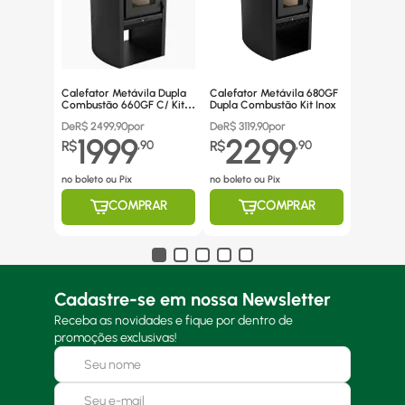
Calefator Metávila Dupla
Calefator Metávila 680GF
Combustão 660GF C/ Kit
Dupla Combustão Kit Inox
Canos Inox
De
R$
2499,90
por
De
R$
3119,90
por
1999
2299
R$
,
90
R$
,
90
no boleto ou Pix
no boleto ou Pix
COMPRAR
COMPRAR
Cadastre-se em nossa Newsletter
Receba as novidades e fique por dentro de
promoções exclusivas!