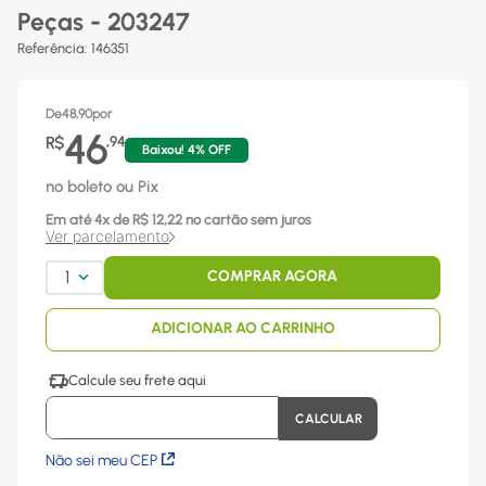
Peças - 203247
Referência
:
146351
De
48,90
por
46
R$
,
94
Baixou!
4
% OFF
no boleto ou Pix
Em até
4
x
de R$
12,22
no cartão sem juros
Ver parcelamento
1
COMPRAR AGORA
ADICIONAR AO CARRINHO
Não sei meu CEP