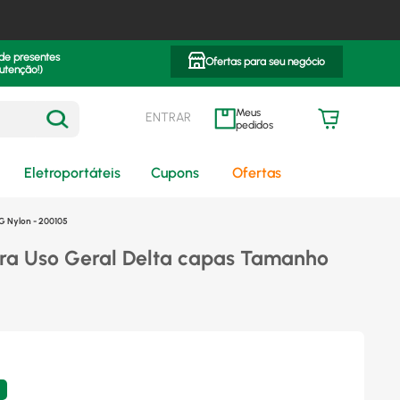
 de presentes
Ofertas para seu negócio
utenção!)
ENTRAR
meus pedidos
Eletroportáteis
Cupons
Ofertas
G Nylon - 200105
ra Uso Geral Delta capas Tamanho