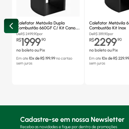
Calefator Metávila Dupla
Calefator Metávila 
Combustão 660GF C/ Kit Canos
Combustão Kit Inox
Inox
De
R$
2499,90
por
De
R$
3119,90
por
1999
2299
R$
,
90
R$
,
90
no boleto ou Pix
no boleto ou Pix
Em ate
10
x de R$
199,99
no cartao
Em ate
10
x de R$
229,9
sem juros
sem juros
Cadastre-se em nossa Newsletter
Receba as novidades e fique por dentro de promoções