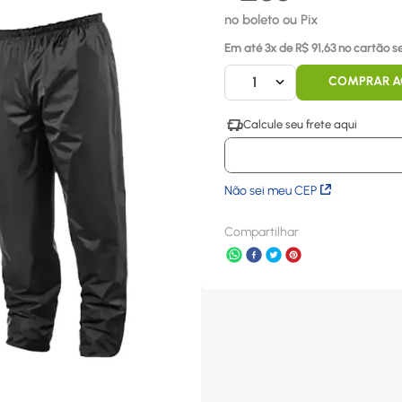
no boleto ou Pix
Em até
3
x
de R$
91,63
no cartão s
1
COMPRAR 
Não sei meu CEP
Compartilhar