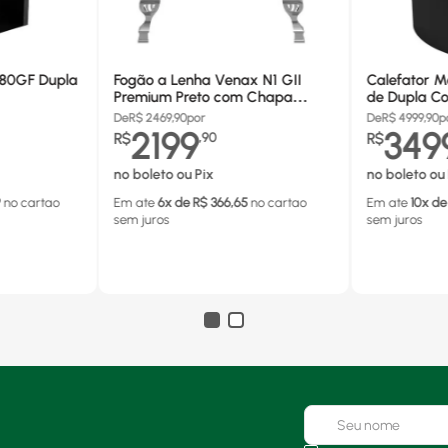
680GF Dupla
Fogão a Lenha Venax N1 GII
Calefator M
Premium Preto com Chapa
de Dupla Co
Vitrocerâmica - Chaminé Saída
880GF
De
R$
2469,90
por
De
R$
4999,90
p
Lado Direito
2199
349
R$
,
90
R$
no boleto ou Pix
no boleto ou 
9
no cartao
Em ate
6
x de R$
366,65
no cartao
Em ate
10
x de
sem juros
sem juros