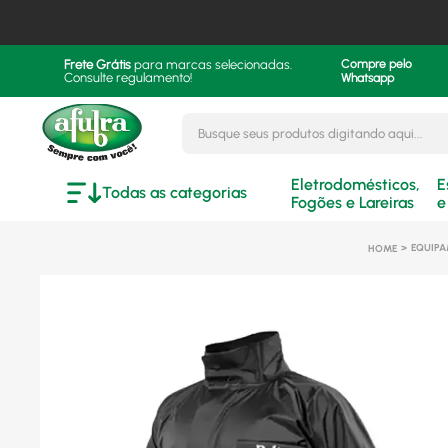
Frete Grátis
para marcas selecionadas.
Compre pelo
Consulte regulamento!
Whatsapp
Busque seus produtos digitando aqui..
Eletrodomésticos,
E
Todas as categorias
Fogões e Lareiras
e
EQUIPA