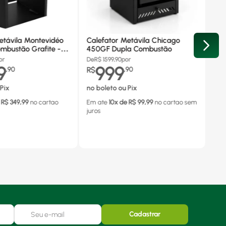
etávila Montevidéo
Calefator Metávila Chicago
mbustão Grafite -
450GF Dupla Combustão
or
De
R$
1599,90
por
9
999
,
90
R$
,
90
Pix
no boleto ou Pix
 R$
349,99
no cartao
Em ate
10
x de R$
99,99
no cartao
sem
juros
Cadastrar