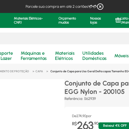
Parcele sua compra em até 2 cartões!💳💳
Materiais Elétricos-
Orçamento
Nossas
Lista
CNPJ
mudas
lojas
(Man
.
sporte
Máquinas e
Materiais
Utilidades
Móveis
 Lazer
Ferramentas
Elétricos
Domésticas
MENTO DE PROTEÇÃO
CAPA
Conjunto de Capa para Uso Geral Delta capas Tamanho EG
Conjunto de Capa pa
EGG Nylon - 200105
Referência
:
562939
De
274,90
por
263
R$
,
90
Baixou!
4
% OFF