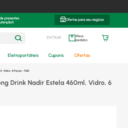
 de presentes
Ofertas para seu negócio
utenção!)
ENTRAR
meus pedidos
Eletroportáteis
Cupons
Ofertas
, Vidro, 6 Peças - 7661
ng Drink Nadir Estela 460ml, Vidro, 6