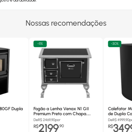
osto e durabilidade.
Nossas recomendações
-
11%
-
30%
680GF Dupla
Fogão a Lenha Venax N1 GII
Calefator M
Premium Preto com Chapa
de Dupla Co
Vitrocerâmica - Chaminé Saída
880GF
De
R$
2469,90
por
De
R$
4999,90
p
Lado Direito
2199
349
R$
,
90
R$