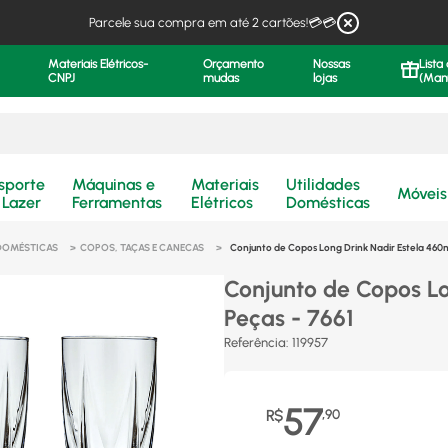
Parcele sua compra em até 2 cartões!💳💳
Materiais Elétricos-
Orçamento
Nossas
Lista
CNPJ
mudas
lojas
(Man
.
sporte
Máquinas e
Materiais
Utilidades
Móveis
 Lazer
Ferramentas
Elétricos
Domésticas
 DOMÉSTICAS
COPOS, TAÇAS E CANECAS
Conjunto de Copos Long Drink Nadir Estela 460ml
Conjunto de Copos Lo
Peças - 7661
Referência
:
119957
57
R$
,
90