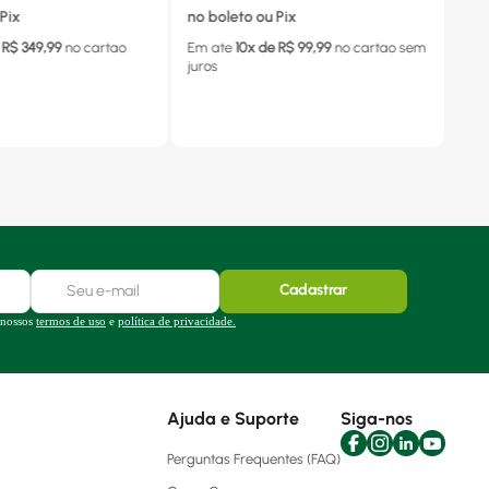
Pix
no boleto ou Pix
 R$
349,99
no cartao
Em ate
10
x de R$
99,99
no cartao
sem
juros
Cadastrar
 nossos
termos de uso
e
política de privacidade.
Ajuda e Suporte
Siga-nos
Perguntas Frequentes (FAQ)