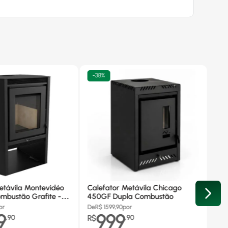
-
38%
etávila Montevidéo
Calefator Metávila Chicago
mbustão Grafite -
450GF Dupla Combustão
or
De
R$
1599,90
por
9
999
,
90
R$
,
90