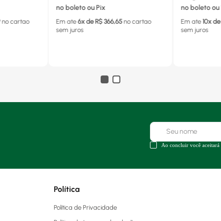
no boleto ou Pix
no boleto ou 
9
no cartao
Em ate
6
x de R$
366,65
no cartao
Em ate
10
x de
sem juros
sem juros
Ao concluir você aceitará
Política
Política de Privacidade