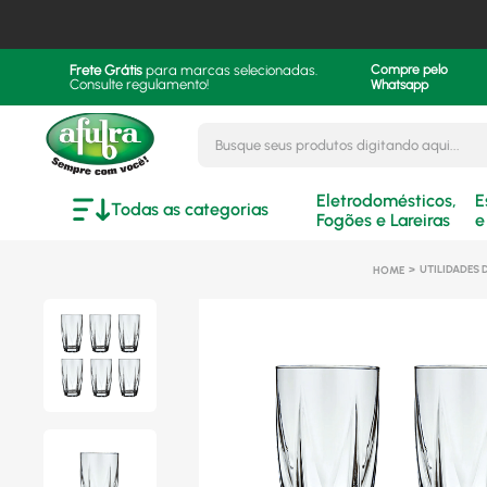
Frete Grátis
para marcas selecionadas.
Compre pelo
Consulte regulamento!
Whatsapp
Busque seus produtos digitando aqui..
Eletrodomésticos,
E
Todas as categorias
Fogões e Lareiras
e
UTILIDADES