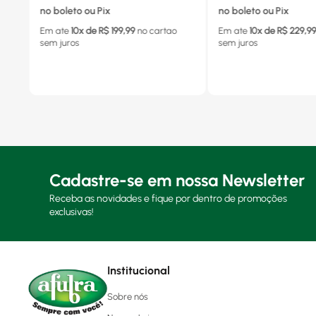
no boleto ou Pix
no boleto ou Pix
Em ate
10
x de R$
199,99
no cartao
Em ate
10
x de R$
229,9
sem juros
sem juros
Cadastre-se em nossa Newsletter
Receba as novidades e fique por dentro de promoções
exclusivas!
Institucional
Sobre nós