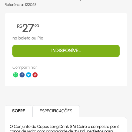
Referência
:
122063
27
R$
,
90
no boleto ou Pix
INDISPONÍVEL
Compartilhar
SOBRE
ESPECIFICAÇÕES
O Conjunto de Copos Long Drink SM Cairo é composto por 6
copos de vidro com capacidade de 350ml, perfeitos para