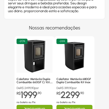
servir seus drinques e bebidas preferidas. Seu design
elegante e moderno é ideal para ocasiões especiais e para
uso diário, proporcionando estilo e sofisticação.
Nossas recomendações
-
20%
-
26%
Calefator Metávila Dupla
Calefator Metávila 680GF
Combustão 660GF C/ Kit
Dupla Combustão Kit Inox
Canos Inox
De
R$
2499,90
por
De
R$
3119,90
por
1999
2299
R$
,
90
R$
,
90
no boleto ou Pix
no boleto ou Pix