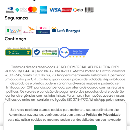
Segurança
Confiança
Todos os direitos reservados. AGRO-COMERCIAL AFUBRA LTDA CNPJ:
74.072.513/0044-84 | Rod BR-471 KM 147 300 Metros Portão 17, Distrito Industrial,
96.835-642, Santa Cruz do Sul, RS. Imagens meramente ilustrativas. É permitido
um cadastro por CPF. Os itens, quantidades, prazos de validade, disponibilidade
de produtos e ofertas podem variar nas diversas regiões e poderão ser
limitados por CPF, por dia, por período, por oferta de acordo com as regras e
políticas. Os valores e condição de pagamento dos produtos do site poderão
conter divergências com as lojas físicas. Para mais informações acesse nossas
Políticas ou entre em contato via ligação (51) 3713-7770, WhatsApp pelo número
(51) 3713-7750 ou email - sac@afubra.com.br.
Sobre os cookies:
usamos cookies para melhorar a sua experiência no site.
Ao continuar navegando, você concorda com a nossa
Política de Privacidade
,
para não utilizar cookies os mesmos podem ser desabilitados em seu navegador.