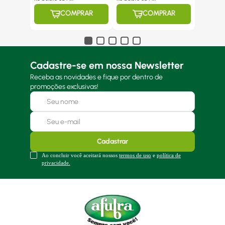
COMPRAR
COMPRAR
Cadastre-se em nossa Newsletter
Receba as novidades e fique por dentro de
promoções exclusivas!
Cadastrar
Ao concluir você aceitará nossos
termos de uso
e
política de
privacidade.