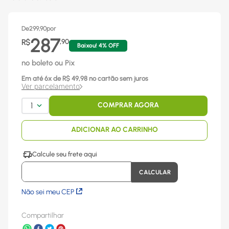
De
299,90
por
287
R$
,
90
Baixou!
4
% OFF
no boleto ou Pix
Em até
6
x
de R$
49,98
no cartão sem juros
Ver parcelamento
1
COMPRAR AGORA
ADICIONAR AO CARRINHO
Não sei meu CEP
Compartilhar