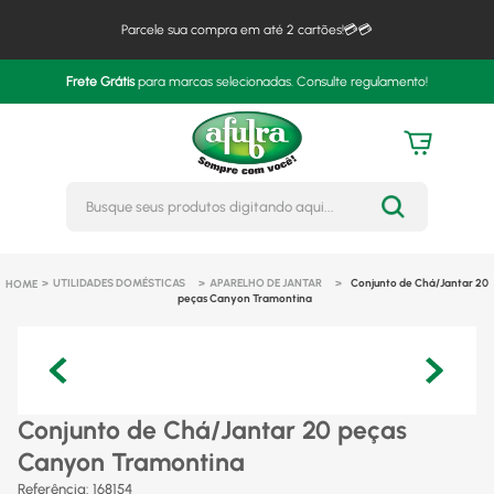
Parcele sua compra em até 2 cartões!💳💳
Frete Grátis
para marcas selecionadas. Consulte regulamento!
Busque seus produtos digitando 
UTILIDADES DOMÉSTICAS
APARELHO DE JANTAR
Conjunto de Chá/Jantar 20
peças Canyon Tramontina
Conjunto de Chá/Jantar 20 peças
Canyon Tramontina
Referência
:
168154