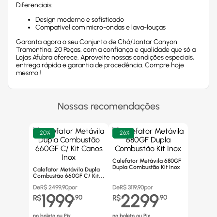
Diferenciais:
Design moderno e sofisticado
Compatível com micro-ondas e lava-louças
Garanta agora o seu Conjunto de Chá/Jantar Canyon
Tramontina, 20 Peças, com a confiança e qualidade que só a
Lojas Afubra oferece. Aproveite nossas condições especiais,
entrega rápida e garantia de procedência. Compre hoje
mesmo !
Nossas recomendações
-
20%
-
26%
Calefator Metávila 680GF
Dupla Combustão Kit Inox
Calefator Metávila Dupla
Combustão 660GF C/ Kit
Canos Inox
De
R$
2499,90
por
De
R$
3119,90
por
1999
2299
R$
,
90
R$
,
90
no boleto ou Pix
no boleto ou Pix