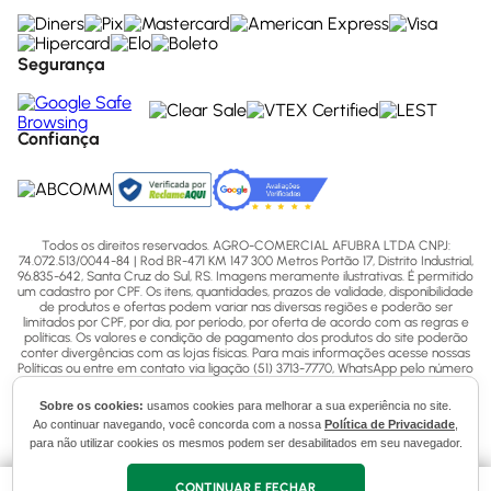
Segurança
Confiança
Todos os direitos reservados. AGRO-COMERCIAL AFUBRA LTDA CNPJ:
74.072.513/0044-84 | Rod BR-471 KM 147 300 Metros Portão 17, Distrito Industrial,
96.835-642, Santa Cruz do Sul, RS. Imagens meramente ilustrativas. É permitido
um cadastro por CPF. Os itens, quantidades, prazos de validade, disponibilidade
de produtos e ofertas podem variar nas diversas regiões e poderão ser
limitados por CPF, por dia, por período, por oferta de acordo com as regras e
políticas. Os valores e condição de pagamento dos produtos do site poderão
conter divergências com as lojas físicas. Para mais informações acesse nossas
Políticas ou entre em contato via ligação (51) 3713-7770, WhatsApp pelo número
(51) 3713-7750 ou email - sac@afubra.com.br.
Sobre os cookies:
usamos cookies para melhorar a sua experiência no site.
Ao continuar navegando, você concorda com a nossa
Política de Privacidade
,
para não utilizar cookies os mesmos podem ser desabilitados em seu navegador.
CONTINUAR E FECHAR