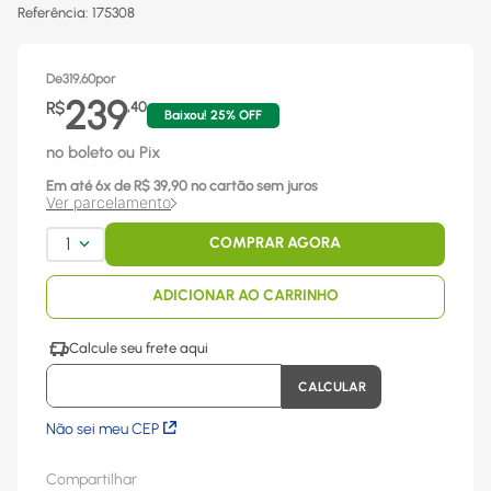
Referência
:
175308
De
319,60
por
239
R$
,
40
Baixou!
25
% OFF
no boleto ou Pix
Em até
6
x
de R$
39,90
no cartão sem juros
Ver parcelamento
1
COMPRAR AGORA
ADICIONAR AO CARRINHO
Não sei meu CEP
Compartilhar