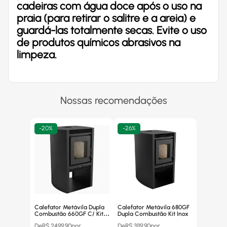
cadeiras com água doce após o uso na
praia (para retirar o salitre e a areia) e
guardá-las totalmente secas. Evite o uso
de produtos químicos abrasivos na
limpeza.
Nossas recomendações
-
20%
-
26%
Calefator Metávila Dupla
Calefator Metávila 680GF
Combustão 660GF C/ Kit
Dupla Combustão Kit Inox
Canos Inox
De
R$
2499,90
por
De
R$
3119,90
por