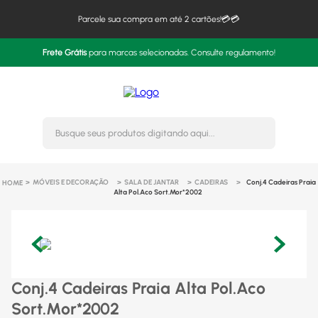
Parcele sua compra em até 2 cartões!💳💳
Frete Grátis
para marcas selecionadas. Consulte regulamento!
Busque seus produtos digitando 
MÓVEIS E DECORAÇÃO
SALA DE JANTAR
CADEIRAS
Conj.4 Cadeiras Praia
Alta Pol.Aco Sort.Mor*2002
Conj.4 Cadeiras Praia Alta Pol.Aco
Sort.Mor*2002