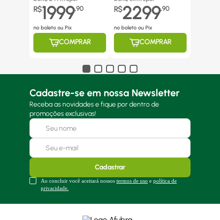
1999
2299
R$
,
90
R$
,
90
no boleto ou Pix
no boleto ou Pix
COMPRAR
COMPRAR
Cadastre-se em nossa Newsletter
Receba as novidades e fique por dentro de
promoções exclusivas!
Cadastrar
Ao concluir você aceitará nossos
termos de uso
e
política de
privacidade.