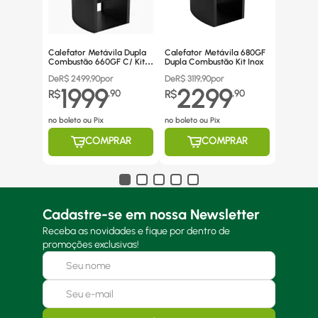
Calefator Metávila Dupla
Calefator Metávila 680GF
Combustão 660GF C/ Kit
Dupla Combustão Kit Inox
Canos Inox
De
R$
2499,90
por
De
R$
3119,90
por
1999
2299
R$
,
90
R$
,
90
no boleto ou Pix
no boleto ou Pix
COMPRAR
COMPRAR
Cadastre-se em nossa Newsletter
Receba as novidades e fique por dentro de
promoções exclusivas!