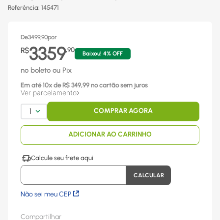
Referência
:
145471
De
3499,90
por
3359
R$
,
90
Baixou!
4
% OFF
no boleto ou Pix
Em até
10
x
de R$
349,99
no cartão sem juros
Ver parcelamento
1
COMPRAR AGORA
ADICIONAR AO CARRINHO
Não sei meu CEP
Compartilhar