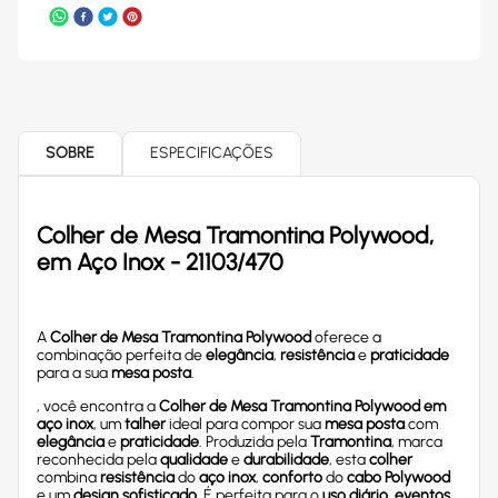
SOBRE
ESPECIFICAÇÕES
Colher de Mesa Tramontina Polywood,
em Aço Inox - 21103/470
A
Colher de Mesa Tramontina Polywood
oferece a
combinação perfeita de
elegância
,
resistência
e
praticidade
para a sua
mesa posta
.
, você encontra a
Colher de Mesa Tramontina Polywood em
aço inox
, um
talher
ideal para compor sua
mesa posta
com
elegância
e
praticidade
. Produzida pela
Tramontina
, marca
reconhecida pela
qualidade
e
durabilidade
, esta
colher
combina
resistência
do
aço inox
,
conforto
do
cabo Polywood
e um
design sofisticado
. É perfeita para o
uso diário
,
eventos