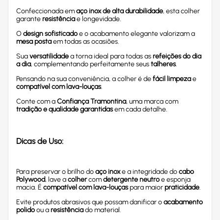
Confeccionada em
aço inox de alta durabilidade
, esta colher
garante
resistência
e longevidade.
O
design sofisticado
e o acabamento elegante valorizam a
mesa posta
em todas as ocasiões.
Sua
versatilidade
a torna ideal para todas as
refeições do dia
a dia
, complementando perfeitamente seus
talheres
.
Pensando na sua conveniência, a colher é de
fácil limpeza
e
compatível com lava-louças
.
Conte com a
Confiança Tramontina
, uma marca com
tradição e qualidade garantidas
em cada detalhe.
Dicas de Uso:
Para preservar o brilho do
aço inox
e a integridade do
cabo
Polywood
, lave a
colher
com
detergente neutro
e esponja
macia. É
compatível com lava-louças
para maior
praticidade
.
Evite produtos abrasivos que possam danificar o
acabamento
polido
ou a
resistência
do material.