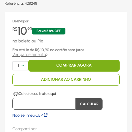
Referência
:
428248
De
11,90
por
10
R$
,
90
Baixou!
8
% OFF
no boleto ou Pix
Em até
1
x
de R$
10,90
no cartão sem juros
Ver parcelamento
1
COMPRAR AGORA
ADICIONAR AO CARRINHO
Não sei meu CEP
Compartilhar