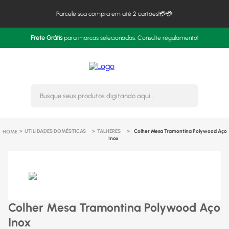
Parcele sua compra em até 2 cartões!💳💳
Frete Grátis
para marcas selecionadas. Consulte regulamento!
Busque seus produtos digitando 
UTILIDADES DOMÉSTICAS
TALHERES
Colher Mesa Tramontina Polywood Aço
Inox
Colher Mesa Tramontina Polywood Aço
Inox