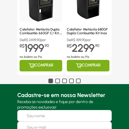
Calefator Metávila Dupla
Calefator Metávila 680GF
Combustão 660GF C/ Kit
Dupla Combustão Kit Inox
Canos Inox
De
R$
2499,90
por
De
R$
3119,90
por
1999
2299
R$
,
90
R$
,
90
no boleto ou Pix
no boleto ou Pix
COMPRAR
COMPRAR
Cadastre-se em nossa Newsletter
Receba as novidades e fique por dentro de
promoções exclusivas!