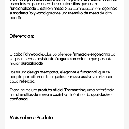
especiais
ou para quem busca
utensílios
que unem
funcionalidade
e
estilo
à
mesa
. Sua composição em
aço inox
e madeira Polywood
garante um
utensílio de mesa
de alto
padrão.
Diferenciais:
O
cabo Polywood
exclusivo oferece
firmeza
e
ergonomia
ao
segurar, sendo
resistente à água e ao calor
, o que garante
maior
durabilidade
.
Possui um
design atemporal
,
elegante
e
funcional
, que se
adapta perfeitamente a qualquer
mesa posta
, valorizando
cada
refeição
.
Trata-se de um
produto oficial Tramontina
, uma referência
em
utensílios de mesa e cozinha
, sinônimo de
qualidade
e
confiança
.
Mais sobre o Produto: