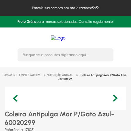
Parcele sua compra em até 2 cartões!💳💳
Frete Grátis
para marcas selecionadas. Consulte regulamento!
Busque seus produtos digitando 
CAMPO E JARDIM
NUTRIÇÃO ANIMAL
Coleira Antipulga Mor P/Gato Azul-
60020299
Coleira Antipulga Mor P/Gato Azul-
60020299
Referência
:
171081