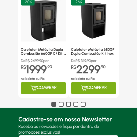
-
20%
-
26%
Calefator Metávila Dupla
Calefator Metávila 680GF
Combustão 660GF C/ Kit
Dupla Combustão Kit Inox
Canos Inox
De
R$
2499,90
por
De
R$
3119,90
por
1999
2299
R$
,
90
R$
,
90
no boleto ou Pix
no boleto ou Pix
COMPRAR
COMPRAR
Cadastre-se em nossa Newsletter
Receba as novidades e fique por dentro de
promoções exclusivas!