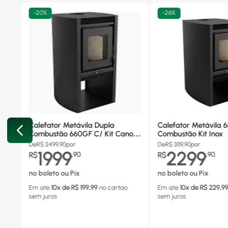
-
20%
-
26%
Calefator Metávila Dupla
Calefator Metávila 
Combustão 660GF C/ Kit Canos
Combustão Kit Inox
Inox
De
R$
2499,90
por
De
R$
3119,90
por
1999
2299
R$
,
90
R$
,
90
no boleto ou Pix
no boleto ou Pix
Em ate
10
x de R$
199,99
no cartao
Em ate
10
x de R$
229,9
sem juros
sem juros