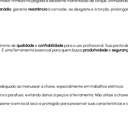
, maior firmeza na pegada e excelente transmissão de torque, otimizand
anádio
, garante
resistência
à corrosão, ao desgaste e à torção, prolongan
inônimo de
qualidade
e
confiabilidade
para o uso profissional. Sua ponta d
os. É uma ferramenta essencial para quem busca
produtividade
e
seguran
dequado ao manusear a chave, especialmente em trabalhos elétricos.
ra o parafuso, evitando danos à peça e à ferramenta. Não utilize a cha
ene-a em local seco e protegido para preservar suas características e 