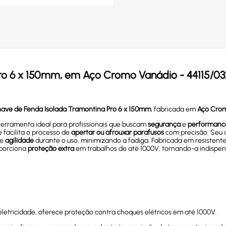
ro 6 x 150mm, em Aço Cromo Vanádio - 44115/03
ave de Fenda Isolada Tramontina Pro 6 x 150mm
, fabricada em
Aço Cro
ferramenta ideal para profissionais que buscam
segurança
e
performanc
e facilita o processo de
apertar ou afrouxar parafusos
com precisão. Seu 
e
agilidade
durante o uso, minimizando a fadiga. Fabricada em resistent
oporciona
proteção extra
em trabalhos de até 1000V, tornando-a indispensá
eletricidade, oferece proteção contra choques elétricos em até 1000V.