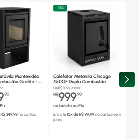
-
38%
etávila Montevidéo
Calefator Metávila Chicago
mbustão Grafite -
450GF Dupla Combustão
or
De
R$
1599,90
por
9
999
,
90
R$
,
90
Pix
no boleto ou Pix
 R$
349,99
no cartao
Em ate
10
x de R$
99,99
no cartao
sem
juros