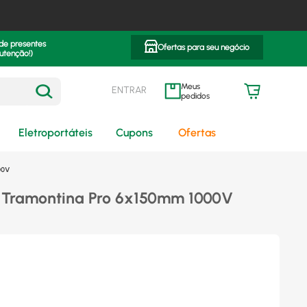
 de presentes
Ofertas para seu negócio
utenção!)
ENTRAR
meus pedidos
Eletroportáteis
Cupons
Ofertas
00V
 Tramontina Pro 6x150mm 1000V