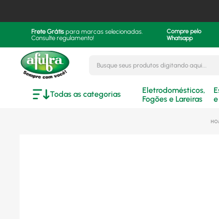
Frete Grátis
para marcas selecionadas.
Compre pelo
Consulte regulamento!
Whatsapp
Busque seus produtos digitando aqui..
Eletrodomésticos,
E
Todas as categorias
Fogões e Lareiras
e