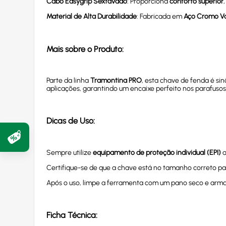
Cabo Easygrip Sextavado
: Proporciona
conforto superior
Material de Alta Durabilidade
: Fabricada em
Aço Cromo V
Mais sobre o Produto:
Parte da linha
Tramontina PRO
, esta chave de fenda é s
aplicações, garantindo um encaixe perfeito nos parafus
Dicas de Uso:
Sempre utilize
equipamento de proteção individual (EPI)
a
Certifique-se de que a chave está no tamanho correto pa
Após o uso, limpe a ferramenta com um pano seco e armaz
Ficha Técnica: