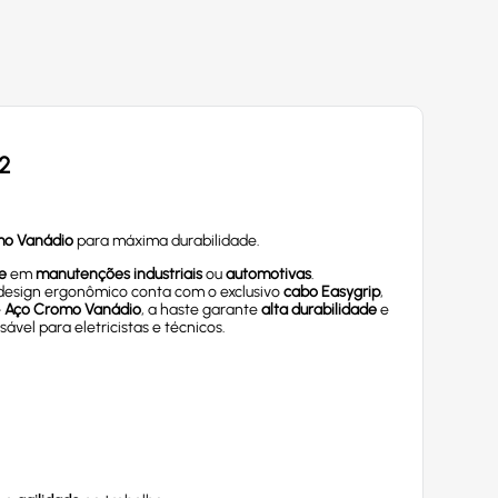
2
mo Vanádio
para máxima durabilidade.
e
em
manutenções industriais
ou
automotivas
.
design ergonômico conta com o exclusivo
cabo Easygrip
,
e
Aço Cromo Vanádio
, a haste garante
alta durabilidade
e
vel para eletricistas e técnicos.