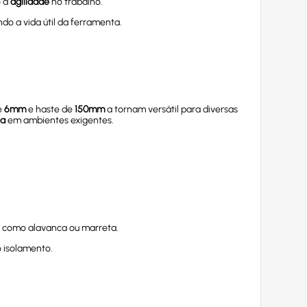
o a
agilidade
no trabalho.
do a vida útil da ferramenta.
e
6mm
e haste de
150mm
a tornam versátil para diversas
ça
em ambientes exigentes.
ve como alavanca ou marreta.
o isolamento.