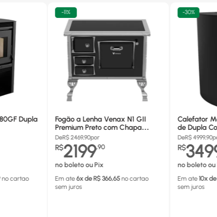
-
11%
-
30%
680GF Dupla
Fogão a Lenha Venax N1 GII
Calefator M
Premium Preto com Chapa
de Dupla Co
Vitrocerâmica - Chaminé Saída
880GF
De
R$
2469,90
por
De
R$
4999,90
p
Lado Direito
2199
349
R$
,
90
R$
no boleto ou Pix
no boleto ou 
9
no cartao
Em ate
6
x de R$
366,65
no cartao
Em ate
10
x de
sem juros
sem juros