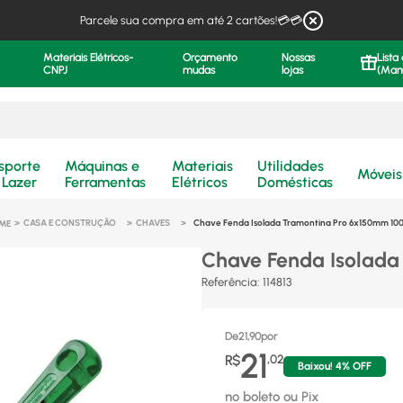
Parcele sua compra em até 2 cartões!💳💳
Materiais Elétricos-
Orçamento
Nossas
Lista
CNPJ
mudas
lojas
(Man
.
sporte
Máquinas e
Materiais
Utilidades
Móveis
 Lazer
Ferramentas
Elétricos
Domésticas
CASA E CONSTRUÇÃO
CHAVES
Chave Fenda Isolada Tramontina Pro 6x150mm 10
Chave Fenda Isolada
Referência
:
114813
De
21,90
por
21
R$
,
02
Baixou!
4
% OFF
no boleto ou Pix