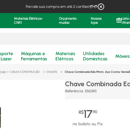
Parcele sua compra em até 2 cartões!💳💳
Materiais Elétricos-
Orçamento
Nossas
Lista
CNPJ
mudas
lojas
(Man
.
sporte
Máquinas e
Materiais
Utilidades
Móveis
 Lazer
Ferramentas
Elétricos
Domésticas
CASA E CONSTRUÇÃO
CHAVES
Chave Combinada Eda 19mm, Aço Cromo Vanád
Chave Combinada Ed
Referência
:
556343
17
R$
,
90
no boleto ou Pix