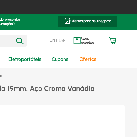
 de presentes
Ofertas para seu negócio
utenção!)
ENTRAR
meus pedidos
Eletroportáteis
Cupons
Ofertas
io
a 19mm, Aço Cromo Vanádio