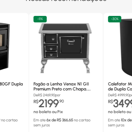
-
11%
-
30%
680GF Dupla
Fogão a Lenha Venax N1 GII
Calefator M
Premium Preto com Chapa
de Dupla Co
Vitrocerâmica - Chaminé Saída
880GF
De
R$
2469,90
por
De
R$
4999,90
p
Lado Direito
2199
349
R$
,
90
R$
no boleto ou Pix
no boleto ou 
9
no cartao
Em ate
6
x de R$
366,65
no cartao
Em ate
10
x de
sem juros
sem juros