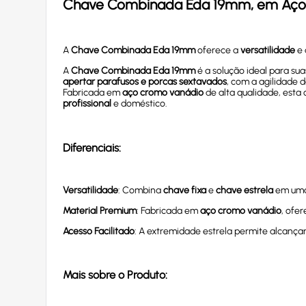
Chave Combinada Eda 19mm, em Aço
A
Chave Combinada Eda 19mm
oferece a
versatilidade
e
A
Chave Combinada Eda 19mm
é a solução ideal para su
apertar parafusos e porcas sextavados
, com a agilidade 
Fabricada em
aço cromo vanádio
de alta qualidade, esta
profissional
e doméstico.
Diferenciais:
Versatilidade
: Combina
chave fixa
e
chave estrela
em uma 
Material Premium
: Fabricada em
aço cromo vanádio
, ofe
Acesso Facilitado
: A extremidade estrela permite alcança
Mais sobre o Produto: