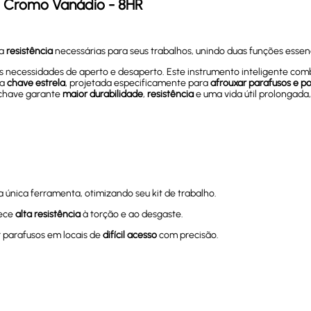
 Cromo Vanádio - 8HR
 a
resistência
necessárias para seus trabalhos, unindo duas funções esse
as necessidades de aperto e desaperto. Este instrumento inteligente com
da
chave estrela
, projetada especificamente para
afrouxar parafusos e p
 chave garante
maior durabilidade
,
resistência
e uma vida útil prolongad
única ferramenta, otimizando seu kit de trabalho.
rece
alta resistência
à torção e ao desgaste.
r parafusos em locais de
difícil acesso
com precisão.