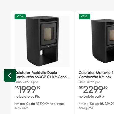
-
20%
-
26%
Calefator Metávila Dupla
Calefator Metávila 
Combustão 660GF C/ Kit Canos
Combustão Kit Inox
Inox
De
R$
2499,90
por
De
R$
3119,90
por
1999
2299
R$
,
90
R$
,
90
no boleto ou Pix
no boleto ou Pix
Em ate
10
x de R$
199,99
no cartao
Em ate
10
x de R$
229,9
sem juros
sem juros