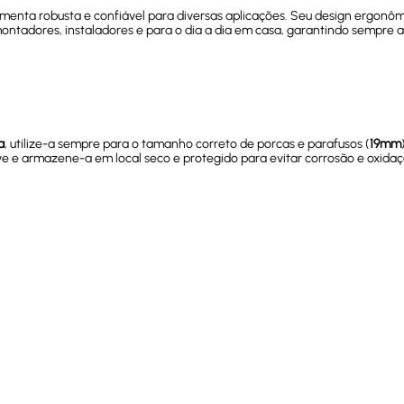
amenta robusta e confiável para diversas aplicações. Seu design ergonô
montadores, instaladores e para o dia a dia em casa, garantindo sempr
a
, utilize-a sempre para o tamanho correto de porcas e parafusos (
19mm
have e armazene-a em local seco e protegido para evitar corrosão e oxid