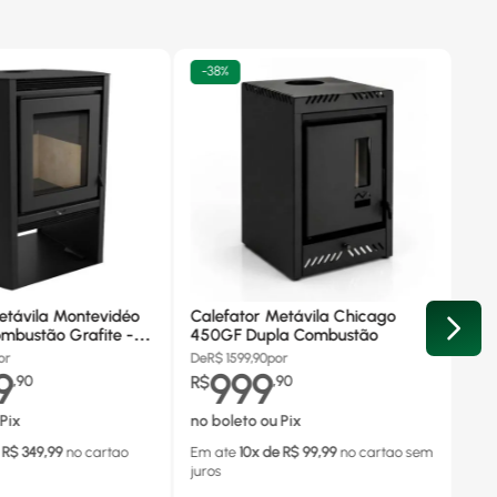
-
38%
etávila Montevidéo
Calefator Metávila Chicago
mbustão Grafite -
450GF Dupla Combustão
or
De
R$
1599,90
por
9
999
,
90
R$
,
90
Pix
no boleto ou Pix
 R$
349,99
no cartao
Em ate
10
x de R$
99,99
no cartao
sem
juros