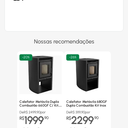
Nossas recomendações
-
20%
-
26%
Calefator Metávila Dupla
Calefator Metávila 680GF
Combustão 660GF C/ Kit
Dupla Combustão Kit Inox
Canos Inox
De
R$
2499,90
por
De
R$
3119,90
por
1999
2299
R$
,
90
R$
,
90