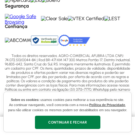
Segurança
Confiança
Todos os direitos reservados. AGRO-COMERCIAL AFUBRA LTDA CNPJ:
74.072.513/0044-84 | Rod BR-471 KM 147 300 Metros Portão 17, Distrito Industrial,
96.835-642, Santa Cruz do Sul, RS. Imagens meramente ilustrativas. É permitido
um cadastro por CPF. Os itens, quantidades, prazos de validade, disponibilidade
de produtos e ofertas podem variar nas diversas regiões e poderão ser
limitados por CPF, por dia, por período, por oferta de acordo com as regras e
políticas. Os valores e condição de pagamento dos produtos do site poderão
conter divergências com as lojas físicas. Para mais informações acesse nossas
Políticas ou entre em contato via ligação (51) 3713-7770, WhatsApp pelo número
(51) 3713-7750 ou email - sac@afubra.com.br.
Sobre os cookies:
usamos cookies para melhorar a sua experiência no site.
Ao continuar navegando, você concorda com a nossa
Política de Privacidade
,
para não utilizar cookies os mesmos podem ser desabilitados em seu navegador.
CONTINUAR E FECHAR