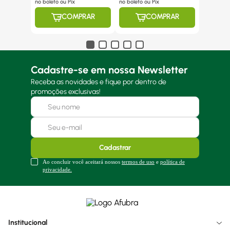
no boleto ou Pix
no boleto ou Pix
COMPRAR
COMPRAR
Cadastre-se em nossa Newsletter
Receba as novidades e fique por dentro de
promoções exclusivas!
Cadastrar
Ao concluir você aceitará nossos
termos de uso
e
política de
privacidade.
Institucional