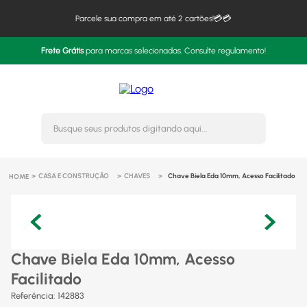
Parcele sua compra em até 2 cartões!💳💳
Frete Grátis
para marcas selecionadas. Consulte regulamento!
Busque seus produtos digitando 
CASA E CONSTRUÇÃO
CHAVES
Chave Biela Eda 10mm, Acesso Facilitado
Chave Biela Eda 10mm, Acesso
Facilitado
Referência
:
142883