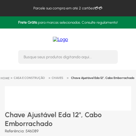
Parcele sua compra em até 2 cartões!💳💳
Frete Grátis
para marcas selecionadas. Consulte regulamento!
Busque seus produtos digitando 
CASA E CONSTRUÇÃO
CHAVES
Chave Ajustável Eda 12", Cabo Emborrachado
Chave Ajustável Eda 12", Cabo
Emborrachado
Referência
:
546089