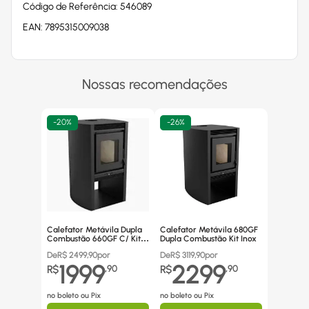
Código de Referência: 546089
EAN: 7895315009038
Nossas recomendações
-
20%
-
26%
Calefator Metávila Dupla
Calefator Metávila 680GF
Combustão 660GF C/ Kit
Dupla Combustão Kit Inox
Canos Inox
De
R$
2499,90
por
De
R$
3119,90
por
1999
2299
R$
,
90
R$
,
90
no boleto ou Pix
no boleto ou Pix