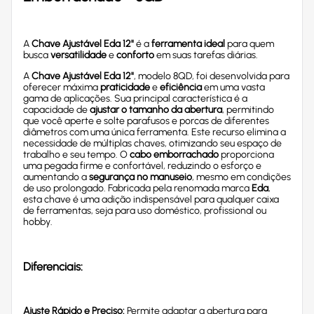
A
Chave Ajustável Eda 12"
é a
ferramenta ideal
para quem
busca
versatilidade
e
conforto
em suas tarefas diárias.
A
Chave Ajustável Eda 12"
, modelo 8QD, foi desenvolvida para
oferecer máxima
praticidade
e
eficiência
em uma vasta
gama de aplicações. Sua principal característica é a
capacidade de
ajustar o tamanho da abertura
, permitindo
que você aperte e solte parafusos e porcas de diferentes
diâmetros com uma única ferramenta. Este recurso elimina a
necessidade de múltiplas chaves, otimizando seu espaço de
trabalho e seu tempo. O
cabo emborrachado
proporciona
uma pegada firme e confortável, reduzindo o esforço e
aumentando a
segurança no manuseio
, mesmo em condições
de uso prolongado. Fabricada pela renomada marca
Eda
,
esta chave é uma adição indispensável para qualquer caixa
de ferramentas, seja para uso doméstico, profissional ou
hobby.
Diferenciais:
Ajuste Rápido e Preciso:
Permite adaptar a abertura para