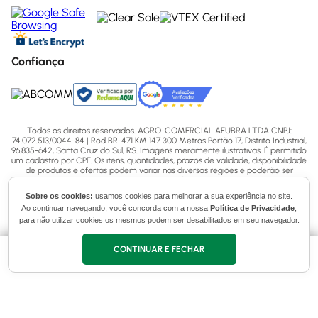
Confiança
Todos os direitos reservados. AGRO-COMERCIAL AFUBRA LTDA CNPJ:
74.072.513/0044-84 | Rod BR-471 KM 147 300 Metros Portão 17, Distrito Industrial,
96.835-642, Santa Cruz do Sul, RS. Imagens meramente ilustrativas. É permitido
um cadastro por CPF. Os itens, quantidades, prazos de validade, disponibilidade
de produtos e ofertas podem variar nas diversas regiões e poderão ser
limitados por CPF, por dia, por período, por oferta de acordo com as regras e
políticas. Os valores e condição de pagamento dos produtos do site poderão
Sobre os cookies:
usamos cookies para melhorar a sua experiência no site.
conter divergências com as lojas físicas. Para mais informações acesse nossas
Ao continuar navegando, você concorda com a nossa
Política de Privacidade
,
Políticas ou entre em contato via ligação (51) 3713-7770, WhatsApp pelo número
(51) 3713-7750 ou email - sac@afubra.com.br.
para não utilizar cookies os mesmos podem ser desabilitados em seu navegador.
CONTINUAR E FECHAR