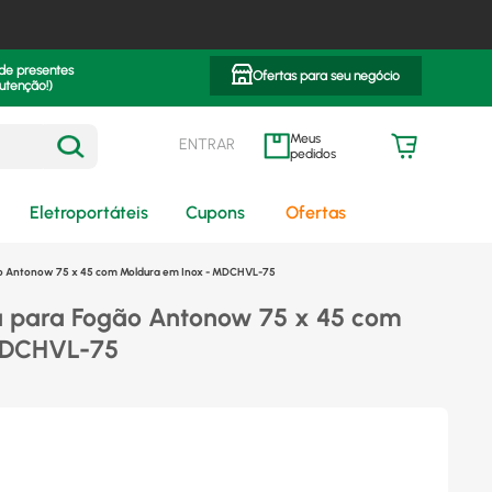
 de presentes
Ofertas para seu negócio
utenção!)
ENTRAR
meus pedidos
Eletroportáteis
Cupons
Ofertas
o Antonow 75 x 45 com Moldura em Inox - MDCHVL-75
 para Fogão Antonow 75 x 45 com
MDCHVL-75