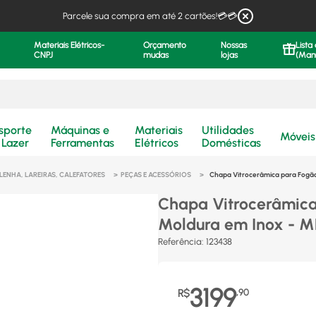
Parcele sua compra em até 2 cartões!💳💳
Materiais Elétricos-
Orçamento
Nossas
Lista
CNPJ
mudas
lojas
(Man
.
sporte
Máquinas e
Materiais
Utilidades
Móveis
 Lazer
Ferramentas
Elétricos
Domésticas
LENHA, LAREIRAS, CALEFATORES
PEÇAS E ACESSÓRIOS
Chapa Vitrocerâmica para Fogã
Chapa Vitrocerâmica
Moldura em Inox - 
Referência
:
123438
3199
R$
,
90