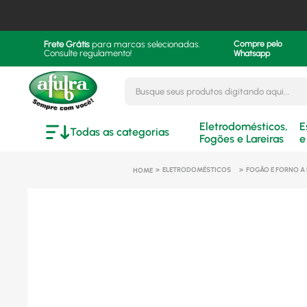
Frete Grátis
para marcas selecionadas.
Compre pelo
Consulte regulamento!
Whatsapp
Busque seus produtos digitando aqui..
Eletrodomésticos,
E
Todas as categorias
Fogões e Lareiras
e
ELETRODOMÉSTICOS
FOGÃO E FORNO A 