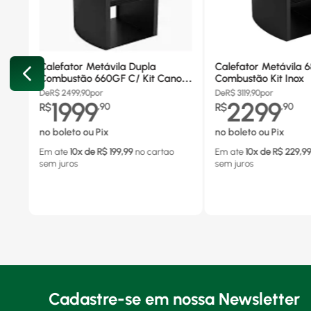
Calefator Metávila Dupla
Calefator Metávila 
Combustão 660GF C/ Kit Canos
Combustão Kit Inox
Inox
De
R$
2499,90
por
De
R$
3119,90
por
1999
2299
R$
,
90
R$
,
90
no boleto ou Pix
no boleto ou Pix
Em ate
10
x de R$
199,99
no cartao
Em ate
10
x de R$
229,9
sem juros
sem juros
Cadastre-se em nossa Newsletter