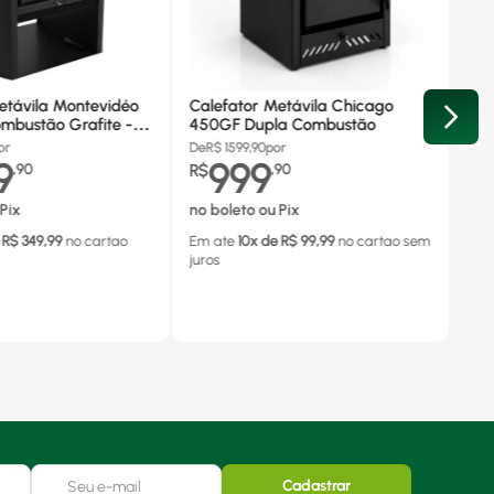
etávila Montevidéo
Calefator Metávila Chicago
mbustão Grafite -
450GF Dupla Combustão
or
De
R$
1599,90
por
9
999
,
90
R$
,
90
Pix
no boleto ou Pix
 R$
349,99
no cartao
Em ate
10
x de R$
99,99
no cartao
sem
juros
Cadastrar