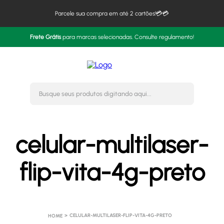
Parcele sua compra em até 2 cartões!💳💳
Frete Grátis
para marcas selecionadas. Consulte regulamento!
Busque seus produtos digitando 
celular-multilaser-
flip-vita-4g-preto
CELULAR-MULTILASER-FLIP-VITA-4G-PRETO