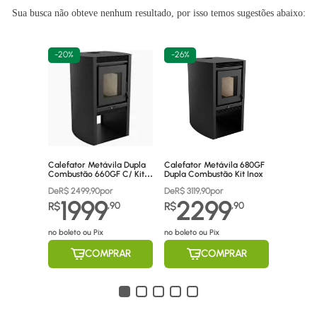
Sua busca não obteve nenhum resultado, por isso temos sugestões abaixo:
-
20%
-
26%
Calefator Metávila Dupla
Calefator Metávila 680GF
Combustão 660GF C/ Kit
Dupla Combustão Kit Inox
Canos Inox
De
R$
2499,90
por
De
R$
3119,90
por
1999
2299
R$
,
90
R$
,
90
no boleto ou Pix
no boleto ou Pix
COMPRAR
COMPRAR