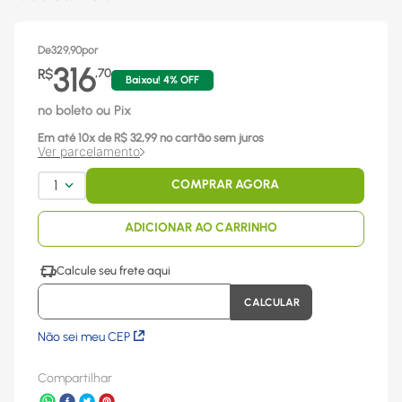
De
329,90
por
316
R$
,
70
Baixou!
4
% OFF
no boleto ou Pix
Em até
10
x
de R$
32,99
no cartão sem juros
Ver parcelamento
1
COMPRAR AGORA
ADICIONAR AO CARRINHO
Não sei meu CEP
Compartilhar