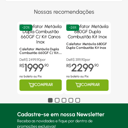
Nossas recomendações
-
20%
-
26%
Calefator Metávila 680GF
Dupla Combustão Kit Inox
Calefator Metávila Dupla
Combustão 660GF C/ Kit
Canos Inox
De
R$
2499,90
por
De
R$
3119,90
por
1999
2299
R$
,
90
R$
,
90
no boleto ou Pix
no boleto ou Pix
COMPRAR
COMPRAR
Cadastre-se em nossa Newsletter
Receba as novidades e fique por dentro de
promoções exclusivas!