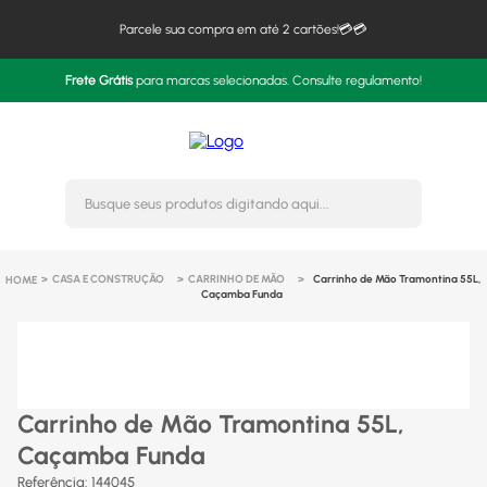
Parcele sua compra em até 2 cartões!💳💳
Frete Grátis
para marcas selecionadas. Consulte regulamento!
Busque seus produtos digitando 
CASA E CONSTRUÇÃO
CARRINHO DE MÃO
Carrinho de Mão Tramontina 55L,
Caçamba Funda
Carrinho de Mão Tramontina 55L,
Caçamba Funda
Referência
:
144045