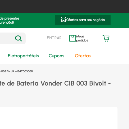
 de presentes
Ofertas para seu negócio
utenção!)
ENTRAR
meus pedidos
Eletroportáteis
Cupons
Ofertas
 003 Bivolt - 6847003000
te de Bateria Vonder CIB 003 Bivolt -