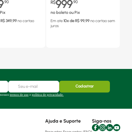
9
999
,
90
R$
,
90
Pix
no boleto ou Pix
 R$
349,99
no cartao
Em ate
10
x de R$
99,99
no cartao
sem
juros
Cadastrar
 nossos
termos de uso
e
política de privacidade.
Ajuda e Suporte
Siga-nos
Perguntas Frequentes (FAQ)