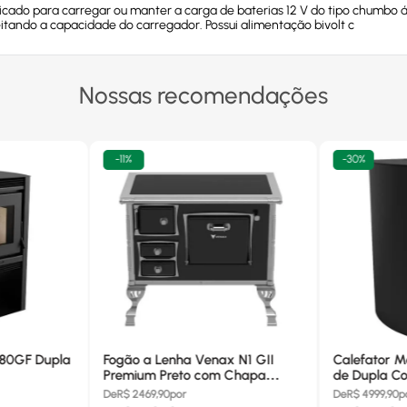
dicado para carregar ou manter a carga de baterias 12 V do tipo chumbo 
itando a capacidade do carregador. Possui alimentação bivolt c
Nossas recomendações
-
11%
-
30%
680GF Dupla
Fogão a Lenha Venax N1 GII
Calefator M
Premium Preto com Chapa
de Dupla Co
Vitrocerâmica - Chaminé Saída
880GF
De
R$
2469,90
por
De
R$
4999,90
p
Lado Direito