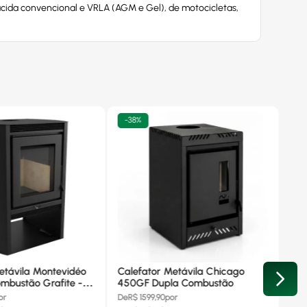
ácida convencional e VRLA (AGM e Gel), de motocicletas,
-
38%
etávila Montevidéo
Calefator Metávila Chicago
mbustão Grafite -
450GF Dupla Combustão
or
De
R$
1599,90
por