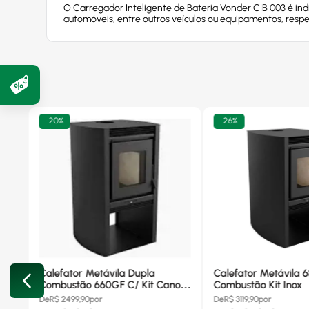
O Carregador Inteligente de Bateria Vonder CIB 003 é in
automóveis, entre outros veículos ou equipamentos, respe
-
20%
-
26%
Calefator Metávila Dupla
Calefator Metávila 
Combustão 660GF C/ Kit Canos
Combustão Kit Inox
Inox
De
R$
2499,90
por
De
R$
3119,90
por