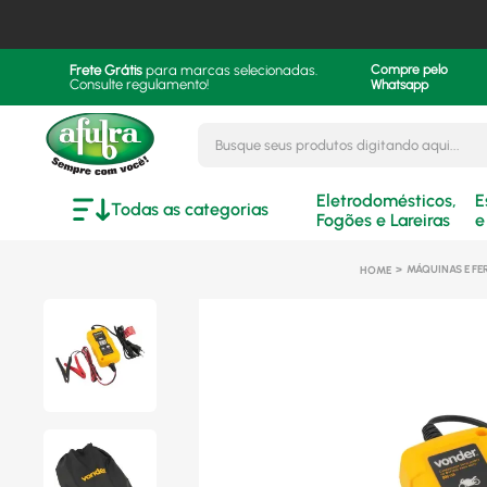
Frete Grátis
para marcas selecionadas.
Compre pelo
Consulte regulamento!
Whatsapp
Busque seus produtos digitando aqui..
Eletrodomésticos,
E
Todas as categorias
Fogões e Lareiras
e
MÁQUINAS E F