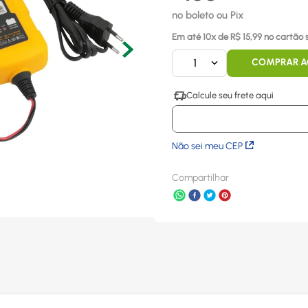
no boleto ou Pix
Em até
10
x
de R$
15,99
no cartão 
1
COMPRAR 
Não sei meu CEP
Compartilhar