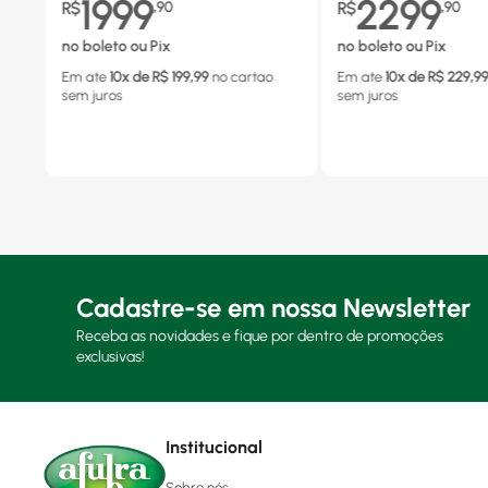
1999
2299
R$
,
90
R$
,
90
no boleto ou Pix
no boleto ou Pix
Em ate
10
x de R$
199,99
no cartao
Em ate
10
x de R$
229,9
sem juros
sem juros
Cadastre-se em nossa Newsletter
Receba as novidades e fique por dentro de promoções
exclusivas!
Institucional
Sobre nós