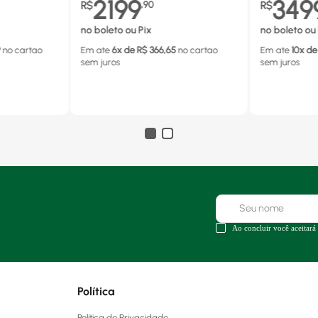
2199
349
R$
,
90
R$
no boleto ou Pix
no boleto ou 
9
no cartao
Em ate
6
x de R$
366,65
no cartao
Em ate
10
x de
sem juros
sem juros
Ao concluir você aceitará
Política
Política de Privacidade