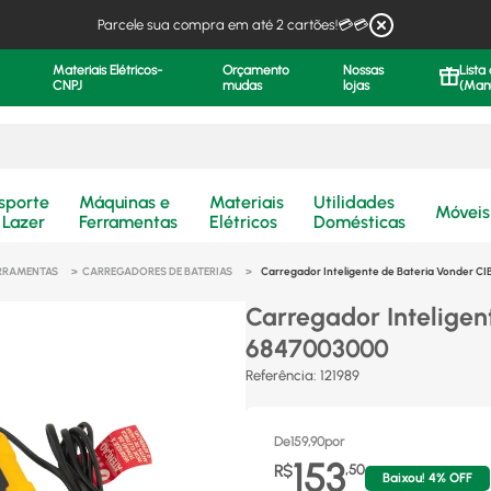
Parcele sua compra em até 2 cartões!💳💳
Materiais Elétricos-
Orçamento
Nossas
Lista
CNPJ
mudas
lojas
(Man
.
sporte
Máquinas e
Materiais
Utilidades
Móveis
 Lazer
Ferramentas
Elétricos
Domésticas
ERRAMENTAS
CARREGADORES DE BATERIAS
Carregador Inteligente de Bateria Vonder CIB
Carregador Inteligen
6847003000
Referência
:
121989
De
159,90
por
153
R$
,
50
Baixou!
4
% OFF