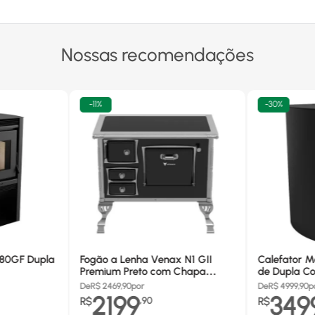
Nossas recomendações
-
11%
-
30%
680GF Dupla
Fogão a Lenha Venax N1 GII
Calefator M
Premium Preto com Chapa
de Dupla Co
Vitrocerâmica - Chaminé Saída
880GF
De
R$
2469,90
por
De
R$
4999,90
p
Lado Direito
2199
349
R$
,
90
R$