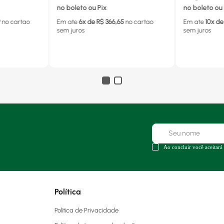
no boleto ou Pix
no boleto ou 
9
no cartao
Em ate
6
x de R$
366,65
no cartao
Em ate
10
x de
sem juros
sem juros
Ao concluir você aceitará
Política
Política de Privacidade