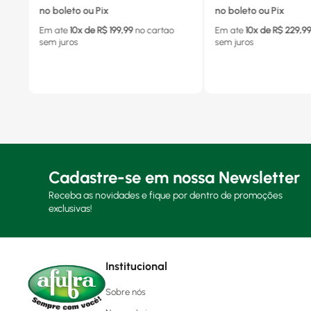
no boleto ou Pix
no boleto ou Pix
Em ate
10
x de R$
199,99
no cartao
Em ate
10
x de R$
229,9
sem juros
sem juros
Cadastre-se em nossa Newsletter
Receba as novidades e fique por dentro de promoções
exclusivas!
Institucional
Sobre nós