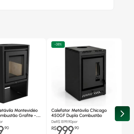
-
38%
etávila Montevidéo
Calefator Metávila Chicago
mbustão Grafite -
450GF Dupla Combustão
or
De
R$
1599,90
por
9
999
,
90
R$
,
90