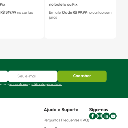
Pix
no boleto ou Pix
 R$
349,99
no cartao
Em ate
10
x de R$
99,99
no cartao
sem
juros
Cadastrar
 nossos
termos de uso
e
política de privacidade.
Ajuda e Suporte
Siga-nos
Perguntas Frequentes (FAQ)