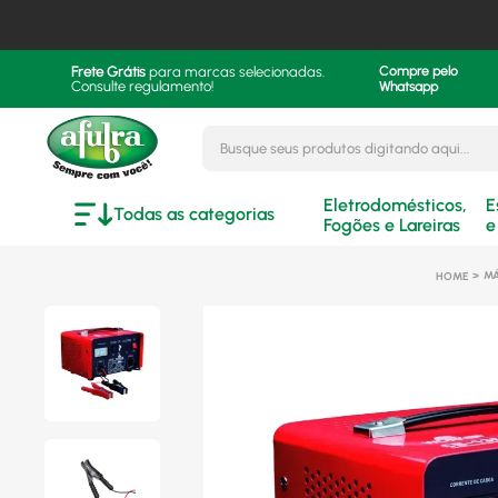
Frete Grátis
para marcas selecionadas.
Compre pelo
Consulte regulamento!
Whatsapp
Busque seus produtos digitando aqui..
Eletrodomésticos,
E
Todas as categorias
Fogões e Lareiras
e
MÁ