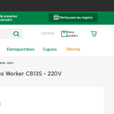
 de presentes
Ofertas para seu negócio
utenção!)
ENTRAR
meus pedidos
Eletroportáteis
Cupons
Ofertas
B13S - 220V
ia Worker CB13S - 220V