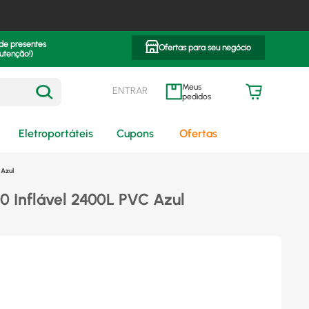
 de presentes
Ofertas para seu negócio
utenção!)
ENTRAR
meus pedidos
Eletroportáteis
Cupons
Ofertas
 Azul
0 Inflável 2400L PVC Azul