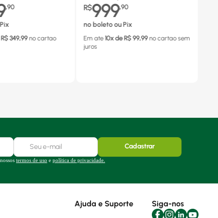
9
999
,
90
R$
,
90
Pix
no boleto ou Pix
 R$
349,99
no cartao
Em ate
10
x de R$
99,99
no cartao
sem
juros
Cadastrar
 nossos
termos de uso
e
política de privacidade.
Ajuda e Suporte
Siga-nos