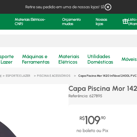
Retire seu pedido em uma de nossas lojas! 🛒
Materiais Elétricos-
Orçamento
Nossas
Lista
CNPJ
mudas
lojas
(Man
.
sporte
Máquinas e
Materiais
Utilidades
Móveis
 Lazer
Ferramentas
Elétricos
Domésticas
ESPORTE E LAZER
PISCINA E ACESSÓRIOS
Capa Piscina Mor 1420 Inflável 2400L PVC
Capa Piscina Mor 142
Referência
:
627895
109
R$
,
90
no boleto ou Pix