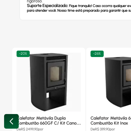
rigoroso.
Suporte Especializado:
Fique tranquilo! Caso ocorra qualquer 
para atender você. Nosso time está preparado para garantir que sua
-
20%
-
26%
Calefator Metávila Dupla
Calefator Metávila 
Combustão 660GF C/ Kit Canos
Combustão Kit Inox
Inox
De
R$
2499,90
por
De
R$
3119,90
por