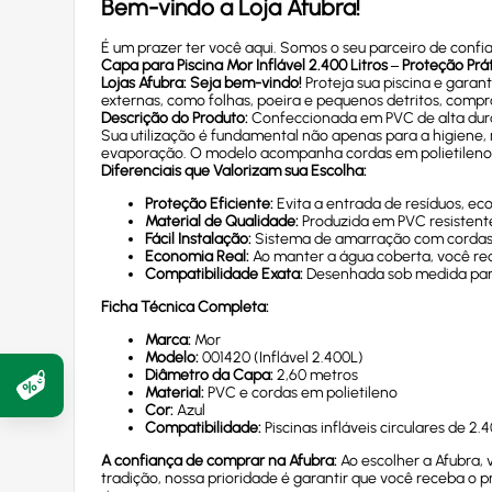
Bem-vindo a Loja Afubra!
É um prazer ter você aqui. Somos o seu parceiro de confia
Capa para Piscina Mor Inflável 2.400 Litros – Proteção Prá
Lojas Afubra: Seja bem-vindo!
Proteja sua piscina e garan
externas, como folhas, poeira e pequenos detritos, compr
Descrição do Produto:
Confeccionada em PVC de alta dura
Sua utilização é fundamental não apenas para a higiene
evaporação. O modelo acompanha cordas em polietileno p
Diferenciais que Valorizam sua Escolha:
Proteção Eficiente:
Evita a entrada de resíduos, ec
Material de Qualidade:
Produzida em PVC resistente
Fácil Instalação:
Sistema de amarração com cordas qu
Economia Real:
Ao manter a água coberta, você re
Compatibilidade Exata:
Desenhada sob medida para 
Ficha Técnica Completa:
Marca:
Mor
Modelo:
001420 (Inflável 2.400L)
Diâmetro da Capa:
2,60 metros
Material:
PVC e cordas em polietileno
Cor:
Azul
Compatibilidade:
Piscinas infláveis circulares de 2.4
A confiança de comprar na Afubra:
Ao escolher a Afubra,
tradição, nossa prioridade é garantir que você receba o