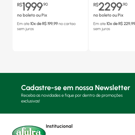
1999
2299
R$
,
90
R$
,
90
no boleto ou Pix
no boleto ou Pix
Em ate
10
x de R$
199,99
no cartao
Em ate
10
x de R$
229,9
sem juros
sem juros
Cadastre-se em nossa Newsletter
Receba as novidades e fique por dentro de promoções
exclusivas!
Institucional