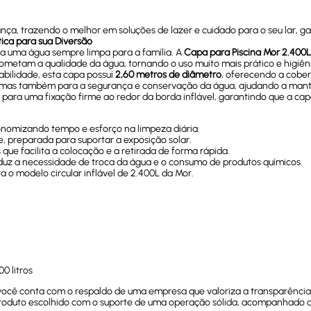
nça, trazendo o melhor em soluções de lazer e cuidado para o seu lar, g
tica para sua Diversão
ta uma água sempre limpa para a família. A
Capa para Piscina Mor 2.400
ometam a qualidade da água, tornando o uso muito mais prático e higiên
bilidade, esta capa possui
2,60 metros de diâmetro
, oferecendo a cobert
, mas também para a segurança e conservação da água, ajudando a mant
ara uma fixação firme ao redor da borda inflável, garantindo que a c
onomizando tempo e esforço na limpeza diária.
, preparada para suportar a exposição solar.
e facilita a colocação e a retirada de forma rápida.
duz a necessidade de troca da água e o consumo de produtos químicos.
o modelo circular inflável de 2.400L da Mor.
00 litros
 você conta com o respaldo de uma empresa que valoriza a transparênc
 produto escolhido com o suporte de uma operação sólida, acompanhado de