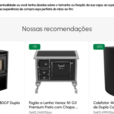
eventualidade ou você tenha dúvidas sobre o tamanho ou fixação da sua capa, as Loja
 experiência de compra seja perfeita do início ao fim.
Nossas recomendações
-
11%
-
30%
680GF Dupla
Fogão a Lenha Venax N1 GII
Calefator M
Premium Preto com Chapa
de Dupla Co
Vitrocerâmica - Chaminé Saída
880GF
De
R$
2469,90
por
De
R$
4999,90
p