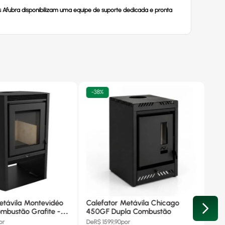
s Afubra disponibilizam uma equipe de suporte dedicada e pronta
-
38%
etávila Montevidéo
Calefator Metávila Chicago
mbustão Grafite -
450GF Dupla Combustão
or
De
R$
1599,90
por