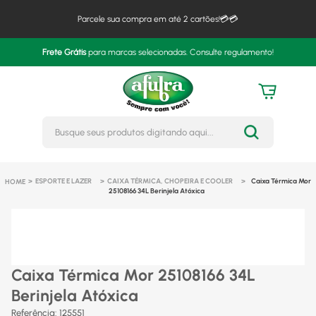
Parcele sua compra em até 2 cartões!💳💳
Frete Grátis
para marcas selecionadas. Consulte regulamento!
Busque seus produtos digitando 
ESPORTE E LAZER
CAIXA TÉRMICA, CHOPEIRA E COOLER
Caixa Térmica Mor
25108166 34L Berinjela Atóxica
Caixa Térmica Mor 25108166 34L
Berinjela Atóxica
Referência
:
125551