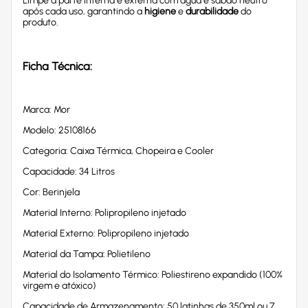
Limpe a parte interna e externa com água e sabão neutro
após cada uso, garantindo a
higiene
e
durabilidade
do
produto.
Ficha Técnica:
Marca: Mor
Modelo: 25108166
Categoria: Caixa Térmica, Chopeira e Cooler
Capacidade: 34 Litros
Cor: Berinjela
Material Interno: Polipropileno injetado
Material Externo: Polipropileno injetado
Material da Tampa: Polietileno
Material do Isolamento Térmico: Poliestireno expandido (100%
virgem e atóxico)
Capacidade de Armazenamento: 50 latinhas de 350ml ou 7