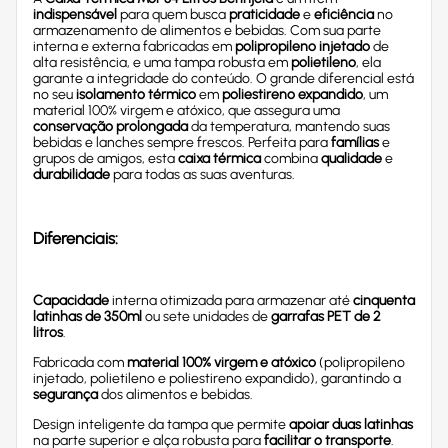
indispensável
para quem busca
praticidade
e
eficiência
no
armazenamento de alimentos e bebidas. Com sua parte
interna e externa fabricadas em
polipropileno injetado
de
alta resistência, e uma tampa robusta em
polietileno
, ela
garante a integridade do conteúdo. O grande diferencial está
no seu
isolamento térmico
em
poliestireno expandido
, um
material 100% virgem e atóxico, que assegura uma
conservação prolongada
da temperatura, mantendo suas
bebidas e lanches sempre frescos. Perfeita para
famílias
e
grupos de amigos, esta
caixa térmica
combina
qualidade
e
durabilidade
para todas as suas aventuras.
Diferenciais:
Capacidade
interna otimizada para armazenar até
cinquenta
latinhas de 350ml
ou sete unidades de
garrafas PET de 2
litros
.
Fabricada com
material 100% virgem e atóxico
(polipropileno
injetado, polietileno e poliestireno expandido), garantindo a
segurança
dos alimentos e bebidas.
Design inteligente da tampa que permite
apoiar duas latinhas
na parte superior e alça robusta para
facilitar o transporte
.