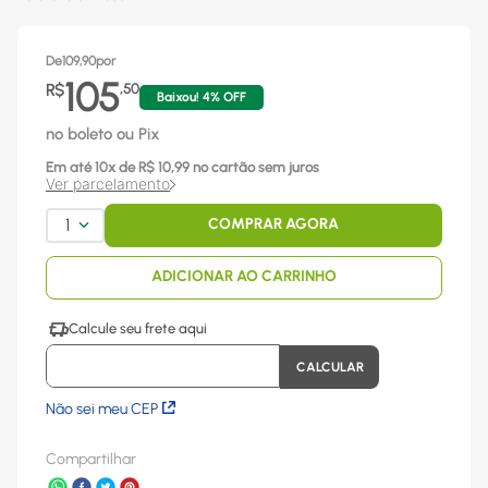
De
109,90
por
105
R$
,
50
Baixou!
4
% OFF
no boleto ou Pix
Em até
10
x
de R$
10,99
no cartão sem juros
Ver parcelamento
1
COMPRAR AGORA
ADICIONAR AO CARRINHO
Não sei meu CEP
Compartilhar