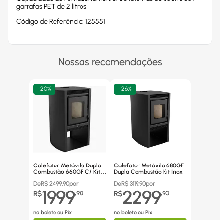
garrafas PET de 2 litros
Código de Referência: 125551
Nossas recomendações
-
20%
-
26%
Calefator Metávila Dupla
Calefator Metávila 680GF
Combustão 660GF C/ Kit
Dupla Combustão Kit Inox
Canos Inox
De
R$
2499,90
por
De
R$
3119,90
por
1999
2299
R$
,
90
R$
,
90
no boleto ou Pix
no boleto ou Pix