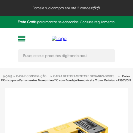
Parcele sua compra em até 2 cartões!💳💳
Frete Grátis
para marcas selecionadas. Consulte regulamento!
Busque seus produtos digitando 
CASA E CONSTRUÇÃO
CAIXA DE FERRAMENTAS E ORGANIZADORES
Caixa
Plástica para Ferramentas Tramontina 13", com Bandeja Removível e Trava Metálica - 43803/013