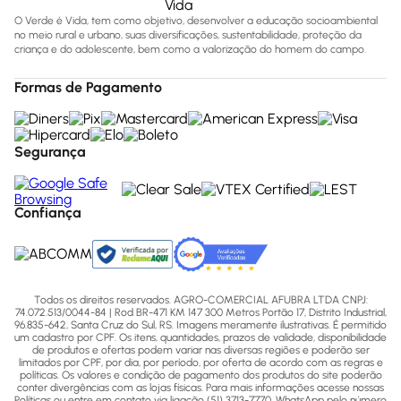
O Verde é Vida, tem como objetivo, desenvolver a educação socioambiental
no meio rural e urbano, suas diversificações, sustentabilidade, proteção da
criança e do adolescente, bem como a valorização do homem do campo.
Formas de Pagamento
Segurança
Confiança
Todos os direitos reservados. AGRO-COMERCIAL AFUBRA LTDA CNPJ:
74.072.513/0044-84 | Rod BR-471 KM 147 300 Metros Portão 17, Distrito Industrial,
96.835-642, Santa Cruz do Sul, RS. Imagens meramente ilustrativas. É permitido
um cadastro por CPF. Os itens, quantidades, prazos de validade, disponibilidade
de produtos e ofertas podem variar nas diversas regiões e poderão ser
limitados por CPF, por dia, por período, por oferta de acordo com as regras e
políticas. Os valores e condição de pagamento dos produtos do site poderão
conter divergências com as lojas físicas. Para mais informações acesse nossas
Políticas ou entre em contato via ligação (51) 3713-7770, WhatsApp pelo número