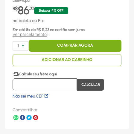
De
89,90
por
86
R$
,
30
Baixou!
4
% OFF
no boleto ou Pix
Em até
8
x
de R$
11,23
no cartão sem juros
Ver parcelamento
1
COMPRAR AGORA
ADICIONAR AO CARRINHO
Não sei meu CEP
Compartilhar