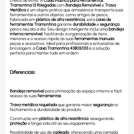
cheios de estilo. A
Caixa Plástica para Ferramentas
Tramontina 13 Polegadas
com
Bandeja Removível
e
Trava
Metálica
é um objeto prático que armazena e transporta suas
ferramentas e outros objetos, como artigos de pesca.
Fabricada em
plástico de alta resistência
, esta
caixa de
ferramentas Tramontina
garante
durabilidade
e
segurança
para o seu dia a dia. Seu design inteligente inclui uma
bandeja
interna removível
, facilitando a organização de itens
menores e o acesso rápido às suas
ferramentas manuais
,
peças e acessórios. Ideal para profissionais e entusiastas de
bricolagem, a
Caixa Tramontina 43803/013
é a solução
perfeita para manter tudo em ordem.
Diferenciais:
Bandeja removível
para otimização do espaço interno e fácil
acesso às suas
ferramentas
.
Trava metálica niquelada
que garante maior
segurança
no
fechamento e durabilidade do produto.
Construção em
plástico de alta resistência
, assegurando
proteção
e longa vida útil ao seu equipamento.
Possibilidade de uso de
cadeado
, oferecendo uma camada