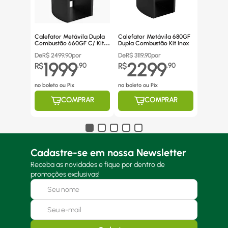
Calefator Metávila Dupla
Calefator Metávila 680GF
Combustão 660GF C/ Kit
Dupla Combustão Kit Inox
Canos Inox
De
R$
2499,90
por
De
R$
3119,90
por
1999
2299
R$
,
90
R$
,
90
no boleto ou Pix
no boleto ou Pix
COMPRAR
COMPRAR
Cadastre-se em nossa Newsletter
Receba as novidades e fique por dentro de
promoções exclusivas!