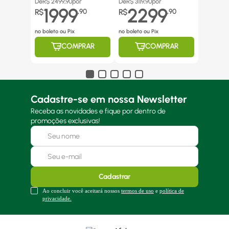
De
R$
2499,90
por
De
R$
3119,90
por
1999
2299
R$
,
90
R$
,
90
no boleto ou Pix
no boleto ou Pix
COMPRAR
COMPRAR
Cadastre-se em nossa Newsletter
Receba as novidades e fique por dentro de
promoções exclusivas!
Cadastrar
Ao concluir você aceitará nossos
termos de uso
e
política de
privacidade.