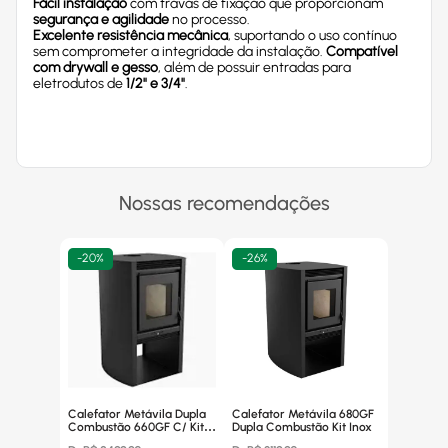
Fácil instalação
com travas de fixação que proporcionam
segurança e agilidade
no processo.
Excelente resistência mecânica
, suportando o uso contínuo
sem comprometer a integridade da instalação.
Compatível
com drywall e gesso
, além de possuir entradas para
eletrodutos de
1/2" e 3/4"
.
Nossas recomendações
-
20%
-
26%
Calefator Metávila Dupla
Calefator Metávila 680GF
Combustão 660GF C/ Kit
Dupla Combustão Kit Inox
Canos Inox