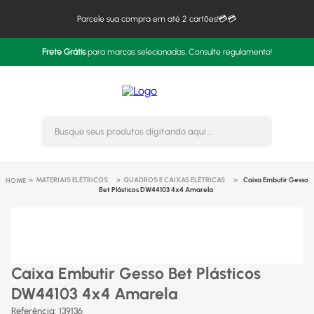
Parcele sua compra em até 2 cartões!💳💳
Frete Grátis
para marcas selecionadas. Consulte regulamento!
Busque seus produtos digitando 
MATERIAIS ELÉTRICOS
QUADROS E CAIXAS ELÉTRICAS
Caixa Embutir Gesso
Bet Plásticos DW44103 4x4 Amarela
Caixa Embutir Gesso Bet Plásticos
DW44103 4x4 Amarela
Referência
:
139136