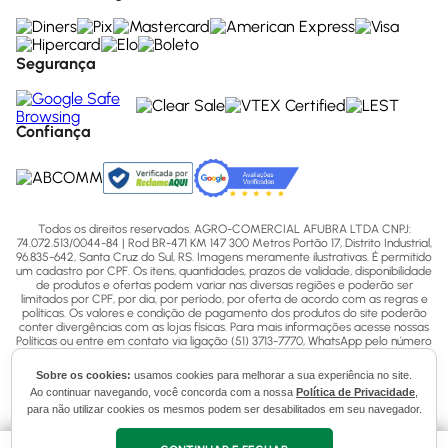
Segurança
Confiança
Todos os direitos reservados. AGRO-COMERCIAL AFUBRA LTDA CNPJ:
74.072.513/0044-84 | Rod BR-471 KM 147 300 Metros Portão 17, Distrito Industrial,
96.835-642, Santa Cruz do Sul, RS. Imagens meramente ilustrativas. É permitido
um cadastro por CPF. Os itens, quantidades, prazos de validade, disponibilidade
de produtos e ofertas podem variar nas diversas regiões e poderão ser
limitados por CPF, por dia, por período, por oferta de acordo com as regras e
políticas. Os valores e condição de pagamento dos produtos do site poderão
conter divergências com as lojas físicas. Para mais informações acesse nossas
Políticas ou entre em contato via ligação (51) 3713-7770, WhatsApp pelo número
(51) 3713-7750 ou email - sac@afubra.com.br.
Sobre os cookies:
usamos cookies para melhorar a sua experiência no site.
Ao continuar navegando, você concorda com a nossa
Política de Privacidade
,
para não utilizar cookies os mesmos podem ser desabilitados em seu navegador.