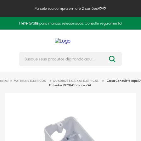
Parcele sua compra em até 2 cartões!💳💳
Frete Grátis
para marcas selecionadas. Consulte regulamento!
Busque seus produtos digitando 
MATERIAIS ELÉTRICOS
QUADROS E CAIXAS ELÉTRICAS
Caixa Condulete Inpol 7
Entradas 1/2" 3/4" Branca - 94