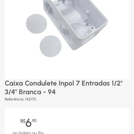
Caixa Condulete Inpol 7 Entradas 1/2"
3/4" Branca - 94
Referência
:
142170
6
R$
,
90
no boleto ou Pix