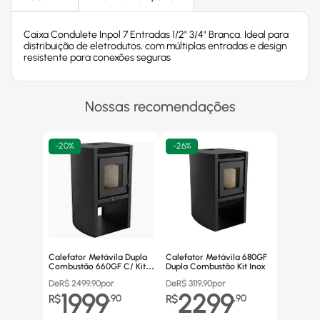
Caixa Condulete Inpol 7 Entradas 1/2" 3/4" Branca. Ideal para
distribuição de eletrodutos, com múltiplas entradas e design
resistente para conexões seguras
Nossas recomendações
-
20%
-
26%
Calefator Metávila Dupla
Calefator Metávila 680GF
Combustão 660GF C/ Kit
Dupla Combustão Kit Inox
Canos Inox
De
R$
2499,90
por
De
R$
3119,90
por
1999
2299
R$
,
90
R$
,
90