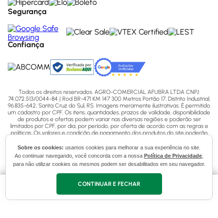
Segurança
Confiança
Todos os direitos reservados. AGRO-COMERCIAL AFUBRA LTDA CNPJ:
74.072.513/0044-84 | Rod BR-471 KM 147 300 Metros Portão 17, Distrito Industrial,
96.835-642, Santa Cruz do Sul, RS. Imagens meramente ilustrativas. É permitido
um cadastro por CPF. Os itens, quantidades, prazos de validade, disponibilidade
de produtos e ofertas podem variar nas diversas regiões e poderão ser
limitados por CPF, por dia, por período, por oferta de acordo com as regras e
políticas. Os valores e condição de pagamento dos produtos do site poderão
conter divergências com as lojas físicas. Para mais informações acesse nossas
Políticas ou entre em contato via ligação (51) 3713-7770, WhatsApp pelo número
Sobre os cookies:
usamos cookies para melhorar a sua experiência no site.
(51) 3713-7750 ou email - sac@afubra.com.br.
Ao continuar navegando, você concorda com a nossa
Política de Privacidade
,
para não utilizar cookies os mesmos podem ser desabilitados em seu navegador.
CONTINUAR E FECHAR