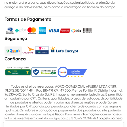
no meio rural e urbano, suas diversificações, sustentabilidade, proteção da
criança e do adolescente, bem como a valorização do homem do campo.
Formas de Pagamento
Segurança
Confiança
Todos os direitos reservados. AGRO-COMERCIAL AFUBRA LTDA CNPJ:
74.072.513/0044-84 | Rod BR-471 KM 147 300 Metros Portão 17, Distrito Industrial,
96.835-642, Santa Cruz do Sul, RS. Imagens meramente ilustrativas. É permitido
um cadastro por CPF. Os itens, quantidades, prazos de validade, disponibilidade
de produtos e ofertas podem variar nas diversas regiões e poderão ser
limitados por CPF, por dia, por período, por oferta de acordo com as regras e
políticas. Os valores e condição de pagamento dos produtos do site poderão
conter divergências com as lojas físicas. Para mais informações acesse nossas
Políticas ou entre em contato via ligação (51) 3713-7770, WhatsApp pelo número
(51) 3713-7750 ou email - sac@afubra.com.br.