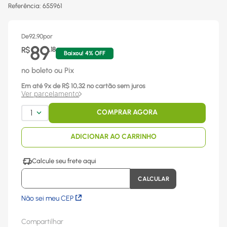
Referência
:
655961
De
92,90
por
89
R$
,
18
Baixou!
4
% OFF
no boleto ou Pix
Em até
9
x
de R$
10,32
no cartão sem juros
Ver parcelamento
1
COMPRAR AGORA
ADICIONAR AO CARRINHO
Não sei meu CEP
Compartilhar