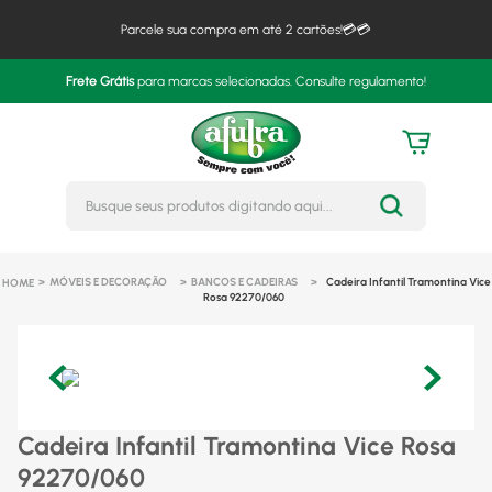
Parcele sua compra em até 2 cartões!💳💳
Frete Grátis
para marcas selecionadas. Consulte regulamento!
Busque seus produtos digitando 
MÓVEIS E DECORAÇÃO
BANCOS E CADEIRAS
Cadeira Infantil Tramontina Vice
Rosa 92270/060
Cadeira Infantil Tramontina Vice Rosa
92270/060