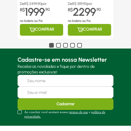
Canos Inox
De
R$
2499,90
por
De
R$
3119,90
por
1999
2299
R$
,
90
R$
,
90
no boleto ou Pix
no boleto ou Pix
COMPRAR
COMPRAR
Cadastre-se em nossa Newsletter
Receba as novidades e fique por dentro de
promoções exclusivas!
Cadastrar
Ao concluir você aceitará nossos
termos de uso
e
política de
privacidade.