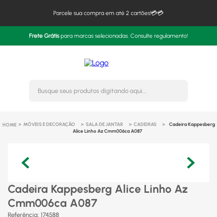
Parcele sua compra em até 2 cartões!💳💳
Frete Grátis
para marcas selecionadas. Consulte regulamento!
Busque seus produtos digitando 
MÓVEIS E DECORAÇÃO
SALA DE JANTAR
CADEIRAS
Cadeira Kappesberg
Alice Linho Az Cmm006ca A087
Cadeira Kappesberg Alice Linho Az
Cmm006ca A087
Referência
:
174588