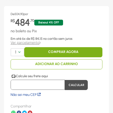
De
504,90
por
484
R$
,
70
Baixou!
4
% OFF
no boleto ou Pix
Em até
6
x
de R$
84,15
no cartão sem juros
Ver parcelamento
1
COMPRAR AGORA
ADICIONAR AO CARRINHO
Não sei meu CEP
Compartilhar