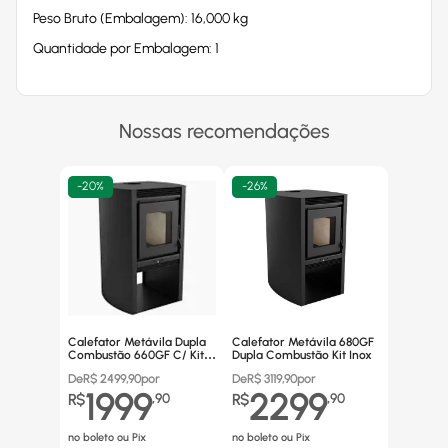
Peso Bruto (Embalagem): 16,000 kg
Quantidade por Embalagem: 1
Nossas recomendações
-
20%
-
26%
Calefator Metávila Dupla
Calefator Metávila 680GF
Combustão 660GF C/ Kit
Dupla Combustão Kit Inox
Canos Inox
De
R$
2499,90
por
De
R$
3119,90
por
1999
2299
R$
,
90
R$
,
90
no boleto ou Pix
no boleto ou Pix