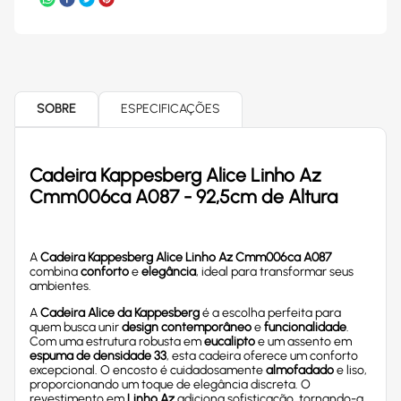
SOBRE
ESPECIFICAÇÕES
Cadeira Kappesberg Alice Linho Az
Cmm006ca A087 - 92,5cm de Altura
A
Cadeira Kappesberg Alice Linho Az Cmm006ca A087
combina
conforto
e
elegância
, ideal para transformar seus
ambientes.
A
Cadeira Alice da Kappesberg
é a escolha perfeita para
quem busca unir
design contemporâneo
e
funcionalidade
.
Com uma estrutura robusta em
eucalipto
e um assento em
espuma de densidade 33
, esta cadeira oferece um conforto
excepcional. O encosto é cuidadosamente
almofadado
e liso,
proporcionando um toque de elegância discreta. O
revestimento em
Linho Az
adiciona sofisticação, tornando-a