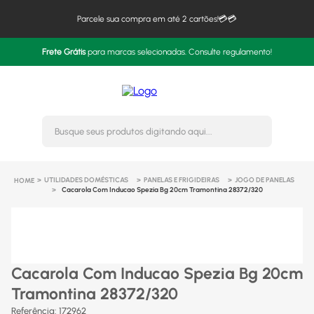
Parcele sua compra em até 2 cartões!💳💳
Frete Grátis
para marcas selecionadas. Consulte regulamento!
Busque seus produtos digitando 
UTILIDADES DOMÉSTICAS
PANELAS E FRIGIDEIRAS
JOGO DE PANELAS
Cacarola Com Inducao Spezia Bg 20cm Tramontina 28372/320
Cacarola Com Inducao Spezia Bg 20cm
Tramontina 28372/320
Referência
:
172962