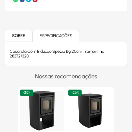
SOBRE
ESPECIFICAÇÕES
Cacarola Com Inducao Spezia Bg 20cm Tramontina
28372/320
Nossas recomendações
-
20%
-
26%