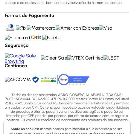
criança e do adolescente, bem como a valorização do homem do campo.
Formas de Pagamento
Segurança
Confiança
Todos os direitos reservados. AGRO-COMERCIAL AFUBRA LTDA CNPJ:
74.072.513/0044-84 | Rod BR-471 KM 147 300 Metros Portão 17, Distrito Industrial,
96.835-642, Santa Cruz do Sul, RS. Imagens meramente ilustrativas. É permitido
um cadastro por CPF. Os itens, quantidades, prazos de validade, disponibilidade
de produtos e ofertas podem variar nas diversas regiões e poderão ser
limitados por CPF, por dia, por período, por oferta de acordo com as regras e
políticas. Os valores e condição de pagamento dos produtos do site poderão
conter divergências com as lojas físicas. Para mais informações acesse nossas
Políticas ou entre em contato via ligação (51) 3713-7770, WhatsApp pelo número
Sobre os cookies:
usamos cookies para melhorar a sua experiência no site.
(51) 3713-7750 ou email - sac@afubra.com.br.