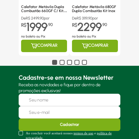
Calefator Metávila Dupla
Calefator Metávila 680GF
Combustão 660GF C/ Kit
Dupla Combustão Kit Inox
Canos Inox
De
R$
2499,90
por
De
R$
3119,90
por
1999
2299
R$
,
90
R$
,
90
no boleto ou Pix
no boleto ou Pix
COMPRAR
COMPRAR
Cadastre-se em nossa Newsletter
Receba as novidades e fique por dentro de
promoções exclusivas!
Cadastrar
Ao concluir você aceitará nossos
termos de uso
e
política de
privacidade.