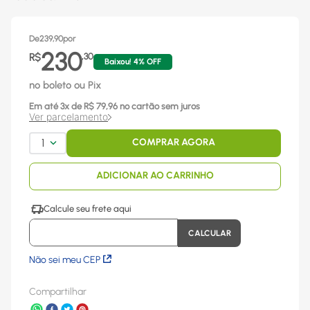
De
239,90
por
230
R$
,
30
Baixou!
4
% OFF
no boleto ou Pix
Em até
3
x
de R$
79,96
no cartão sem juros
Ver parcelamento
1
COMPRAR AGORA
ADICIONAR AO CARRINHO
Não sei meu CEP
Compartilhar