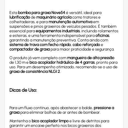
Esta
bomba para graxa Nove54
é versátil, ideal para
lubrificação
de
maquinário agrícola
como tratores e
colheitadeiras, e para
manutenção automotiva
em
suspensões e pinos graxeiros de veículos pesados. É também
essencial para
equipamentos industriais
, incluindo rolamentos
e esteiras, e uma ferramenta indispensável para
oficinas
,
garantindo a manutenção preventiva. Conta ainda com
sistema de trava com fecho rápido
,
cabo reforçado
e
compactador de graxa
para maior praticidade e segurança.
O produto já vem completo com
mangueira de alta pressão
de 1,30 m e
bico acoplador hidráulico de 4 garras
, pronto para
uso. Para um desempenho otimizado, recomenda-se o uso de
graxa de consistência NLGI 2
.
Dicas de Uso:
Para um fluxo contínuo, após abastecer o balde,
pressione a
graxa
para eliminar bolhas de ar antes de bombear.
Mantenha o
bico acoplador limpo
e livre de detritos para
garantir um encaixe perfeito nos bicos graxeiros dos