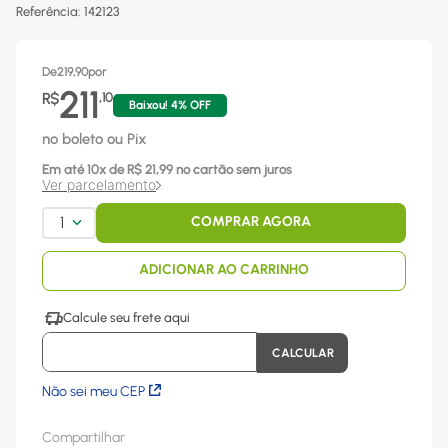
Referência
:
142123
De
219,90
por
211
R$
,
10
Baixou!
4
% OFF
no boleto ou Pix
Em até
10
x
de R$
21,99
no cartão sem juros
Ver parcelamento
1
COMPRAR AGORA
ADICIONAR AO CARRINHO
Não sei meu CEP
Compartilhar