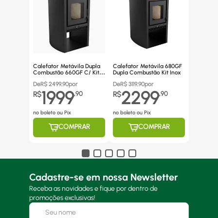
Calefator Metávila Dupla
Calefator Metávila 680GF
Combustão 660GF C/ Kit
Dupla Combustão Kit Inox
Canos Inox
De
R$
2499,90
por
De
R$
3119,90
por
1999
2299
R$
,
90
R$
,
90
no boleto ou Pix
no boleto ou Pix
COMPRAR
COMPRAR
Cadastre-se em nossa Newsletter
Receba as novidades e fique por dentro de
promoções exclusivas!