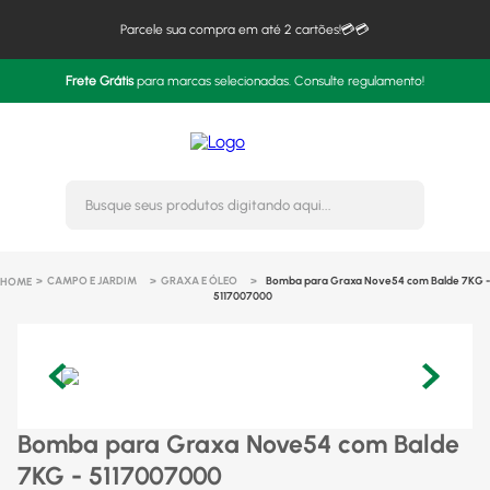
Parcele sua compra em até 2 cartões!💳💳
Frete Grátis
para marcas selecionadas. Consulte regulamento!
Busque seus produtos digitando 
CAMPO E JARDIM
GRAXA E ÓLEO
Bomba para Graxa Nove54 com Balde 7KG -
5117007000
Bomba para Graxa Nove54 com Balde
7KG - 5117007000