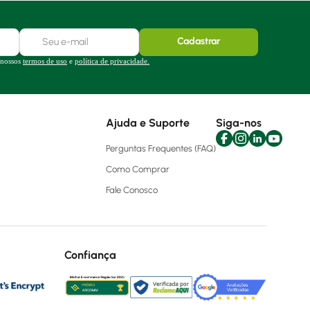
Cadastrar
 nossos
termos de uso
e
política de privacidade.
Ajuda e Suporte
Siga-nos
Perguntas Frequentes (FAQ)
Como Comprar
Fale Conosco
Confiança