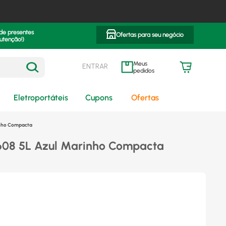
 de presentes
Ofertas para seu negócio
utenção!)
ENTRAR
meus pedidos
Eletroportáteis
Cupons
Ofertas
rinho Compacta
608 5L Azul Marinho Compacta