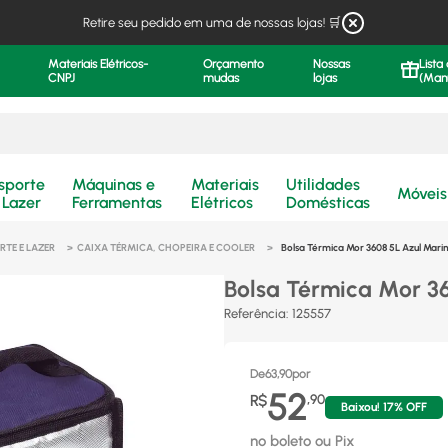
Retire seu pedido em uma de nossas lojas! 🛒
Materiais Elétricos-
Orçamento
Nossas
Lista
CNPJ
mudas
lojas
(Man
.
sporte
Máquinas e
Materiais
Utilidades
Móveis
 Lazer
Ferramentas
Elétricos
Domésticas
RTE E LAZER
CAIXA TÉRMICA, CHOPEIRA E COOLER
Bolsa Térmica Mor 3608 5L Azul Ma
Bolsa Térmica Mor 3
Referência
:
125557
De
63,90
por
52
R$
,
90
Baixou!
17
% OFF
no boleto ou Pix