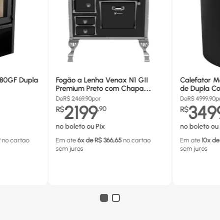
680GF Dupla
Fogão a Lenha Venax N1 GII
Calefator M
Premium Preto com Chapa
de Dupla Co
Vitrocerâmica - Chaminé Saída
880GF
De
R$
2469,90
por
De
R$
4999,90
p
Lado Direito
2199
349
R$
,
90
R$
no boleto ou Pix
no boleto ou 
9
no cartao
Em ate
6
x de R$
366,65
no cartao
Em ate
10
x de
sem juros
sem juros