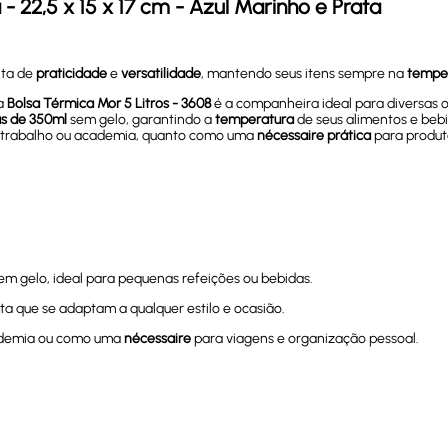
22,5 x 15 x 17 cm - Azul Marinho e Prata
ita de
praticidade
e
versatilidade
, mantendo seus itens sempre na
temper
 a
Bolsa Térmica Mor 5 Litros - 3608
é a companheira ideal para diversas
as de 350ml
sem gelo, garantindo a
temperatura
de seus alimentos e beb
, trabalho ou academia, quanto como uma
nécessaire prática
para produt
m gelo, ideal para pequenas refeições ou bebidas.
a que se adaptam a qualquer estilo e ocasião.
cademia ou como uma
nécessaire
para viagens e organização pessoal.