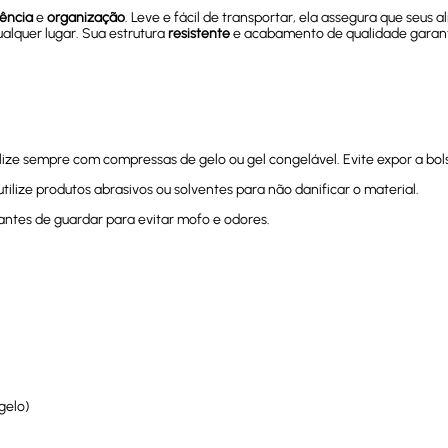
ência
e
organização
. Leve e fácil de transportar, ela assegura que seu
lquer lugar. Sua estrutura
resistente
e acabamento de qualidade gara
tilize sempre com compressas de gelo ou gel congelável. Evite expor a bol
ilize produtos abrasivos ou solventes para não danificar o material.
antes de guardar para evitar mofo e odores.
gelo)