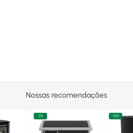
Nossas recomendações
-
11%
-
30%