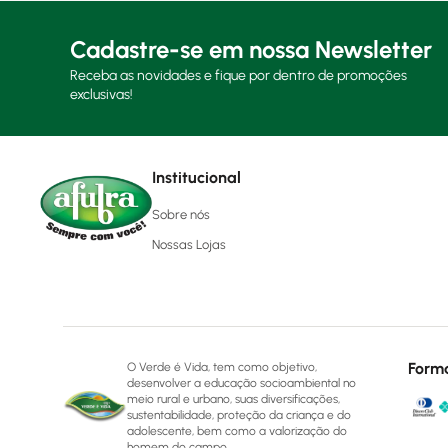
Cadastre-se em nossa Newsletter
Receba as novidades e fique por dentro de promoções
exclusivas!
Institucional
Sobre nós
Nossas Lojas
Form
O Verde é Vida, tem como objetivo,
desenvolver a educação socioambiental no
meio rural e urbano, suas diversificações,
sustentabilidade, proteção da criança e do
adolescente, bem como a valorização do
homem do campo.