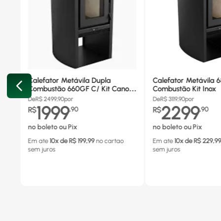
Calefator Metávila Dupla
Calefator Metávila 
Combustão 660GF C/ Kit Canos
Combustão Kit Inox
Inox
De
R$
2499,90
por
De
R$
3119,90
por
1999
2299
R$
,
90
R$
,
90
no boleto ou Pix
no boleto ou Pix
Em ate
10
x de R$
199,99
no cartao
Em ate
10
x de R$
229,9
sem juros
sem juros