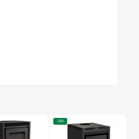
-
38%