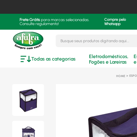
Frete Grátis
para marcas selecionadas.
Compre pelo
Consulte regulamento!
Whatsapp
Busque seus produtos digitando aqui..
Eletrodomésticos,
E
Todas as categorias
Fogões e Lareiras
e
ESPO