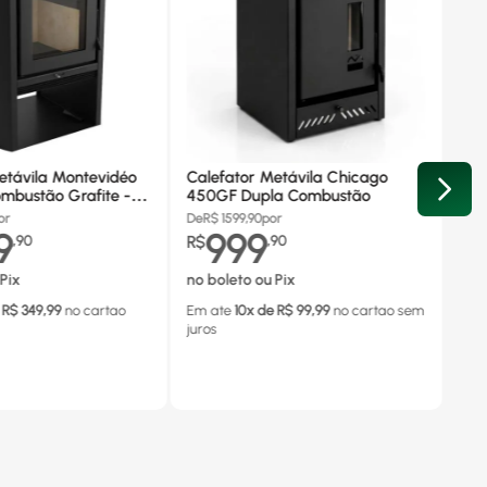
etávila Montevidéo
Calefator Metávila Chicago
mbustão Grafite -
450GF Dupla Combustão
or
De
R$
1599,90
por
9
999
,
90
R$
,
90
Pix
no boleto ou Pix
 R$
349,99
no cartao
Em ate
10
x de R$
99,99
no cartao
sem
juros