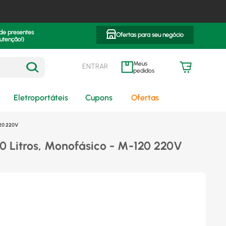
 de presentes
Ofertas para seu negócio
utenção!)
ENTRAR
meus pedidos
Eletroportáteis
Cupons
Ofertas
120 220V
0 Litros, Monofásico - M-120 220V