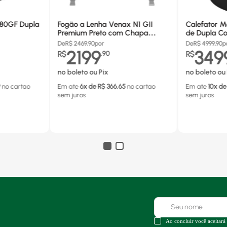
680GF Dupla
Fogão a Lenha Venax N1 GII
Calefator M
Premium Preto com Chapa
de Dupla Co
Vitrocerâmica - Chaminé Saída
880GF
De
R$
2469,90
por
De
R$
4999,90
p
Lado Direito
2199
349
R$
,
90
R$
no boleto ou Pix
no boleto ou 
9
no cartao
Em ate
6
x de R$
366,65
no cartao
Em ate
10
x de
sem juros
sem juros
Ao concluir você aceitará