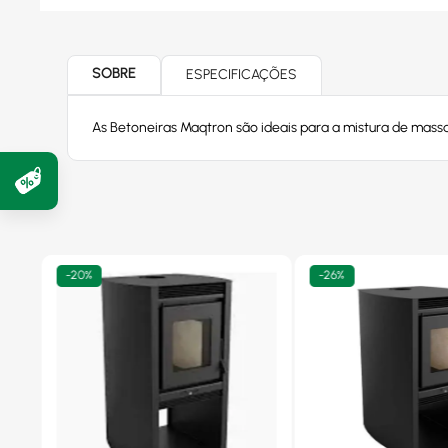
SOBRE
ESPECIFICAÇÕES
As Betoneiras Maqtron são ideais para a mistura de mass
-
20%
-
26%