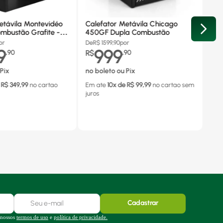
etávila Montevidéo
Calefator Metávila Chicago
mbustão Grafite -
450GF Dupla Combustão
or
De
R$
1599,90
por
9
999
,
90
R$
,
90
Pix
no boleto ou Pix
 R$
349,99
no cartao
Em ate
10
x de R$
99,99
no cartao
sem
juros
Cadastrar
 nossos
termos de uso
e
política de privacidade.