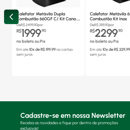
Calefator Metávila Dupla
Calefator Metávila 
Combustão 660GF C/ Kit Canos
Combustão Kit Inox
Inox
De
R$
2499,90
por
De
R$
3119,90
por
1999
2299
R$
,
90
R$
,
90
no boleto ou Pix
no boleto ou Pix
Em ate
10
x de R$
199,99
no cartao
Em ate
10
x de R$
229,9
sem juros
sem juros
Cadastre-se em nossa Newsletter
Receba as novidades e fique por dentro de promoções
exclusivas!