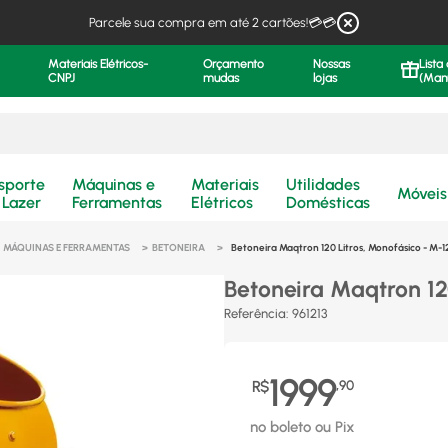
Parcele sua compra em até 2 cartões!💳💳
Materiais Elétricos-
Orçamento
Nossas
Lista
CNPJ
mudas
lojas
(Man
.
sporte
Máquinas e
Materiais
Utilidades
Móveis
 Lazer
Ferramentas
Elétricos
Domésticas
MÁQUINAS E FERRAMENTAS
BETONEIRA
Betoneira Maqtron 120 Litros, Monofásico - M-
Betoneira Maqtron 12
Referência
:
961213
1999
R$
,
90
no boleto ou Pix