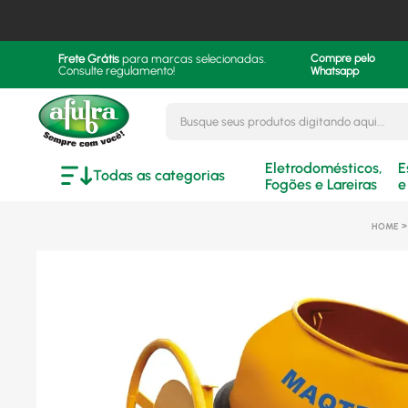
Frete Grátis
para marcas selecionadas.
Compre pelo
Consulte regulamento!
Whatsapp
Busque seus produtos digitando aqui..
Eletrodomésticos,
E
Todas as categorias
Fogões e Lareiras
e