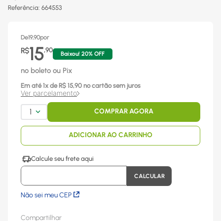
Referência
:
664553
De
19,90
por
15
R$
,
90
Baixou!
20
% OFF
no boleto ou Pix
Em até
1
x
de R$
15,90
no cartão sem juros
Ver parcelamento
1
COMPRAR AGORA
ADICIONAR AO CARRINHO
Não sei meu CEP
Compartilhar