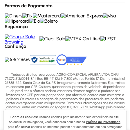
Formas de Pagamento
Segurança
Confiança
Todos os direitos reservados. AGRO-COMERCIAL AFUBRA LTDA CNPJ:
74.072.513/0044-84 | Rod BR-471 KM 147 300 Metros Portão 17, Distrito Industrial,
96.835-642, Santa Cruz do Sul, RS. Imagens meramente ilustrativas. É permitido
um cadastro por CPF. Os itens, quantidades, prazos de validade, disponibilidade
de produtos e ofertas podem variar nas diversas regiões e poderão ser
limitados por CPF, por dia, por período, por oferta de acordo com as regras e
políticas. Os valores e condição de pagamento dos produtos do site poderão
conter divergências com as lojas físicas. Para mais informações acesse nossas
Políticas ou entre em contato via ligação (51) 3713-7770, WhatsApp pelo número
(51) 3713-7750 ou email - sac@afubra.com.br.
Sobre os cookies:
usamos cookies para melhorar a sua experiência no site.
Ao continuar navegando, você concorda com a nossa
Política de Privacidade
,
para não utilizar cookies os mesmos podem ser desabilitados em seu navegador.