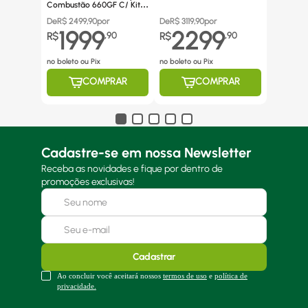
Combustão 660GF C/ Kit
Canos Inox
De
R$
2499,90
por
De
R$
3119,90
por
1999
2299
R$
,
90
R$
,
90
no boleto ou Pix
no boleto ou Pix
COMPRAR
COMPRAR
Cadastre-se em nossa Newsletter
Receba as novidades e fique por dentro de
promoções exclusivas!
Cadastrar
Ao concluir você aceitará nossos
termos de uso
e
política de
privacidade.