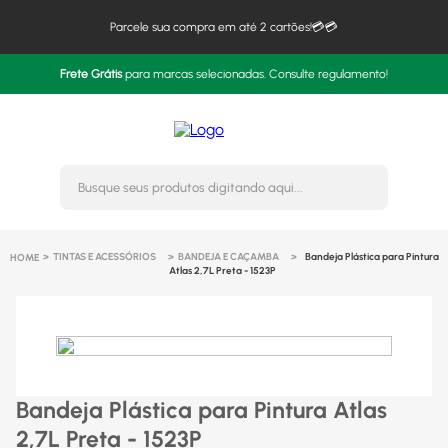
Parcele sua compra em até 2 cartões!💳💳
Frete Grátis
para marcas selecionadas. Consulte regulamento!
Busque seus produtos digitando 
TINTAS E ACESSÓRIOS
BANDEJA E CAÇAMBA
Bandeja Plástica para Pintura
Atlas 2,7L Preta - 1523P
Bandeja Plástica para Pintura Atlas
2,7L Preta - 1523P