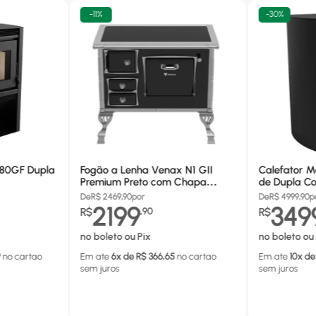
-
11%
-
30%
680GF Dupla
Fogão a Lenha Venax N1 GII
Calefator M
Premium Preto com Chapa
de Dupla Co
Vitrocerâmica - Chaminé Saída
880GF
De
R$
2469,90
por
De
R$
4999,90
p
Lado Direito
2199
349
R$
,
90
R$
no boleto ou Pix
no boleto ou 
9
no cartao
Em ate
6
x de R$
366,65
no cartao
Em ate
10
x de
sem juros
sem juros