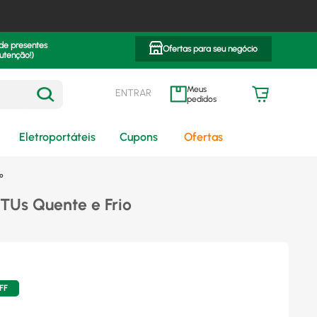
 de presentes
Ofertas para seu negócio
utenção!)
ENTRAR
meus pedidos
Eletroportáteis
Cupons
Ofertas
io
BTUs Quente e Frio
FF