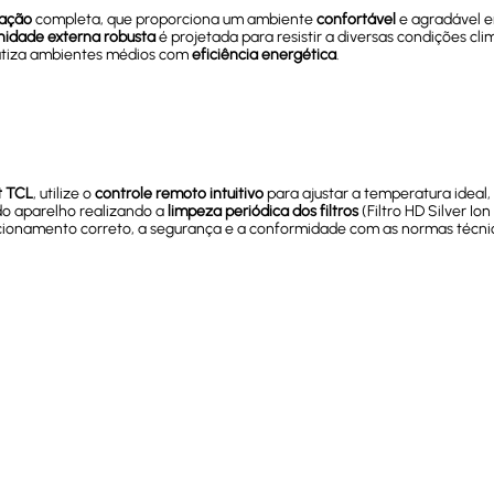
zação
completa, que proporciona um ambiente
confortável
e agradável e
nidade externa robusta
é projetada para resistir a diversas condições cl
matiza ambientes médios com
eficiência energética
.
t TCL
, utilize o
controle remoto intuitivo
para ajustar a temperatura ideal
do aparelho realizando a
limpeza periódica dos filtros
(Filtro HD Silver I
cionamento correto, a segurança e a conformidade com as normas técni