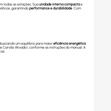
m todas as estações. Sua
unidade interna compacta
e
imáticas, garantindo
performance e durabilidade
. Com
, buscando um equilíbrio para maior
eficiência energética
on e Carvão Ativado), conforme as instruções do manual. A
cas.