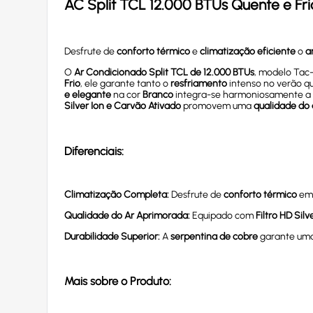
AC Split TCL 12.000 BTUs Quente e Fri
Desfrute de
conforto térmico
e
climatização eficiente
o
a
O
Ar Condicionado Split TCL de 12.000 BTUs
, modelo Tac
Frio
, ele garante tanto o
resfriamento
intenso no verão q
e elegante
na cor
Branco
integra-se harmoniosamente a 
Silver Ion e Carvão Ativado
promovem uma
qualidade do 
Diferenciais:
Climatização Completa:
Desfrute de
conforto térmico
em 
Qualidade do Ar Aprimorada:
Equipado com
Filtro HD Silv
Durabilidade Superior:
A
serpentina de cobre
garante um
Mais sobre o Produto: