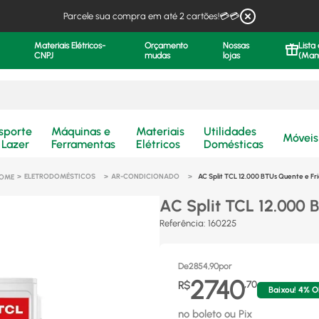
Parcele sua compra em até 2 cartões!💳💳
Materiais Elétricos-
Orçamento
Nossas
Lista
CNPJ
mudas
lojas
(Man
.
sporte
Máquinas e
Materiais
Utilidades
Móveis
 Lazer
Ferramentas
Elétricos
Domésticas
ELETRODOMÉSTICOS
AR-CONDICIONADO
AC Split TCL 12.000 BTUs Quente e Fr
AC Split TCL 12.000 
Referência
:
160225
De
2854,90
por
2740
R$
,
70
Baixou!
4
% O
no boleto ou Pix