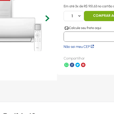
Em até
3
x
de R$
951,63
no cartão 
1
COMPRAR 
Não sei meu CEP
Compartilhar