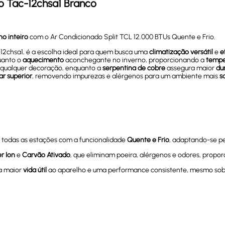
o Tac-12chsa1 Branco
no inteiro
com o Ar Condicionado Split TCL 12.000 BTUs Quente e Frio.
-12chsa1, é a escolha ideal para quem busca uma
climatização versátil
e
e
uanto o
aquecimento
aconchegante no inverno, proporcionando a
tempe
qualquer decoração, enquanto a
serpentina de cobre
assegura maior
du
ar superior
, removendo impurezas e alérgenos para um ambiente mais
s
todas as estações com a funcionalidade
Quente e Frio
, adaptando-se pe
er Ion
e
Carvão Ativado
, que eliminam poeira, alérgenos e odores, prop
a maior
vida útil
ao aparelho e uma performance consistente, mesmo sob d