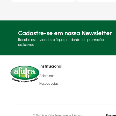
Cadastre-se em nossa Newsletter
Receba as novidades e fique por dentro de promoções
exclusivas!
Institucional
Sobre nós
Nossas Lojas
Form
O Verde é Vida, tem como objetivo,