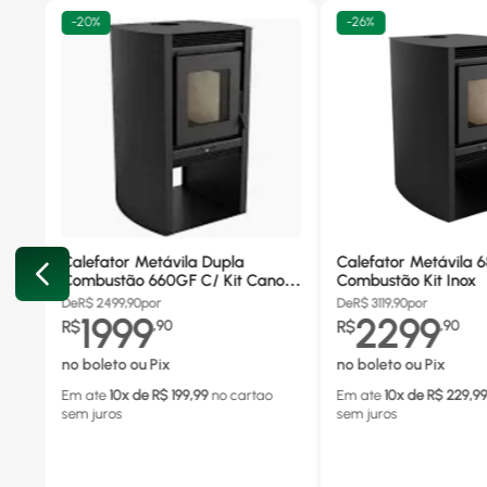
-
20%
-
26%
Calefator Metávila Dupla
Calefator Metávila 
Combustão 660GF C/ Kit Canos
Combustão Kit Inox
Inox
De
R$
2499,90
por
De
R$
3119,90
por
1999
2299
R$
,
90
R$
,
90
no boleto ou Pix
no boleto ou Pix
Em ate
10
x de R$
199,99
no cartao
Em ate
10
x de R$
229,9
sem juros
sem juros