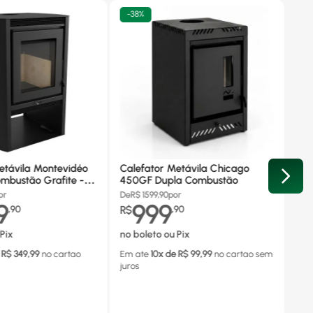
-
38%
etávila Montevidéo
Calefator Metávila Chicago
mbustão Grafite -
450GF Dupla Combustão
or
De
R$
1599,90
por
9
999
,
90
R$
,
90
Pix
no boleto ou Pix
 R$
349,99
no cartao
Em ate
10
x de R$
99,99
no cartao
sem
juros