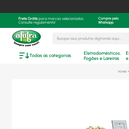
Frete Grátis
para marcas selecionadas.
Compre pelo
Consulte regulamento!
Whatsapp
Busque seus produtos digitando aqui..
Eletrodomésticos,
E
Todas as categorias
Fogões e Lareiras
e