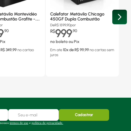
etávila Montevidéo
Calefator Metávila Chicago
mbustão Grafite -
450GF Dupla Combustão
or
De
R$
1599,90
por
9
999
,
90
R$
,
90
Pix
no boleto ou Pix
 R$
349,99
no cartao
Em ate
10
x de R$
99,99
no cartao
sem
juros
Cadastrar
 nossos
termos de uso
e
política de privacidade.