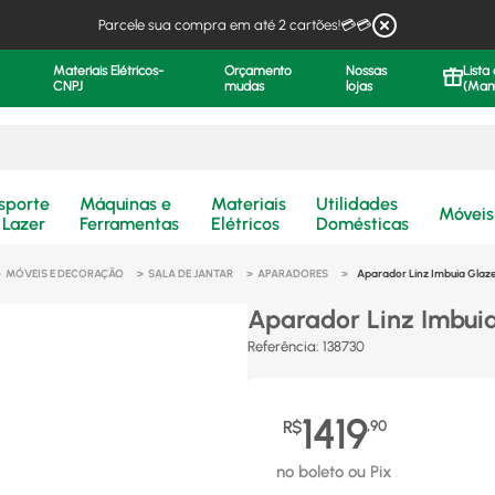
Parcele sua compra em até 2 cartões!💳💳
Materiais Elétricos-
Orçamento
Nossas
Lista
CNPJ
mudas
lojas
(Man
.
sporte
Máquinas e
Materiais
Utilidades
Móveis
 Lazer
Ferramentas
Elétricos
Domésticas
MÓVEIS E DECORAÇÃO
SALA DE JANTAR
APARADORES
Aparador Linz Imbuia Glaze
Aparador Linz Imbuia
Referência
:
138730
1419
R$
,
90
no boleto ou Pix