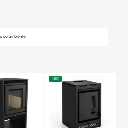
co ao ambiente.
-
38%