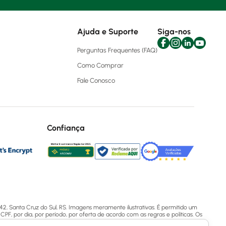
Ajuda e Suporte
Siga-nos
Perguntas Frequentes (FAQ)
Como Comprar
Fale Conosco
Confiança
2, Santa Cruz do Sul, RS. Imagens meramente ilustrativas. É permitido um
CPF, por dia, por período, por oferta de acordo com as regras e políticas. Os
 em contato via ligação (51) 3713-7770, WhatsApp pelo número (51) 3713-7750