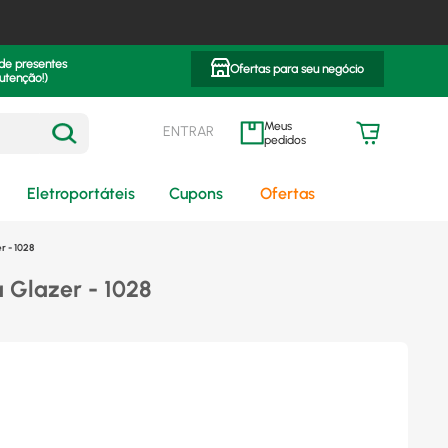
 de presentes
Ofertas para seu negócio
utenção!)
ENTRAR
meus pedidos
Eletroportáteis
Cupons
Ofertas
r - 1028
 Glazer - 1028