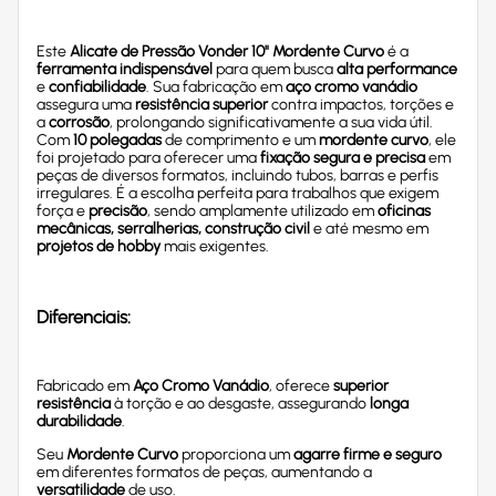
Este
Alicate de Pressão Vonder 10" Mordente Curvo
é a
ferramenta indispensável
para quem busca
alta performance
e
confiabilidade
. Sua fabricação em
aço cromo vanádio
assegura uma
resistência superior
contra impactos, torções e
a
corrosão
, prolongando significativamente a sua vida útil.
Com
10 polegadas
de comprimento e um
mordente curvo
, ele
foi projetado para oferecer uma
fixação segura e precisa
em
peças de diversos formatos, incluindo tubos, barras e perfis
irregulares. É a escolha perfeita para trabalhos que exigem
força e
precisão
, sendo amplamente utilizado em
oficinas
mecânicas, serralherias, construção civil
e até mesmo em
projetos de hobby
mais exigentes.
Diferenciais:
Fabricado em
Aço Cromo Vanádio
, oferece
superior
resistência
à torção e ao desgaste, assegurando
longa
durabilidade
.
Seu
Mordente Curvo
proporciona um
agarre firme e seguro
em diferentes formatos de peças, aumentando a
versatilidade
de uso.