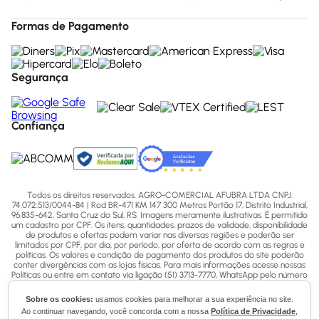
Formas de Pagamento
Segurança
Confiança
Todos os direitos reservados. AGRO-COMERCIAL AFUBRA LTDA CNPJ:
74.072.513/0044-84 | Rod BR-471 KM 147 300 Metros Portão 17, Distrito Industrial,
96.835-642, Santa Cruz do Sul, RS. Imagens meramente ilustrativas. É permitido
um cadastro por CPF. Os itens, quantidades, prazos de validade, disponibilidade
de produtos e ofertas podem variar nas diversas regiões e poderão ser
limitados por CPF, por dia, por período, por oferta de acordo com as regras e
políticas. Os valores e condição de pagamento dos produtos do site poderão
conter divergências com as lojas físicas. Para mais informações acesse nossas
Políticas ou entre em contato via ligação (51) 3713-7770, WhatsApp pelo número
(51) 3713-7750 ou email - sac@afubra.com.br.
Sobre os cookies:
usamos cookies para melhorar a sua experiência no site.
Ao continuar navegando, você concorda com a nossa
Política de Privacidade
,