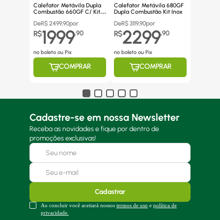
Calefator Metávila Dupla
Calefator Metávila 680GF
Combustão 660GF C/ Kit
Dupla Combustão Kit Inox
Canos Inox
De
R$
2499,90
por
De
R$
3119,90
por
1999
2299
R$
,
90
R$
,
90
no boleto ou Pix
no boleto ou Pix
COMPRAR
COMPRAR
Cadastre-se em nossa Newsletter
Receba as novidades e fique por dentro de
promoções exclusivas!
Cadastrar
Ao concluir você aceitará nossos
termos de uso
e
política de
privacidade.