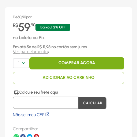
De
60,90
por
59
R$
,
90
Baixou!
2
% OFF
no boleto ou Pix
Em até
5
x
de R$
11,98
no cartão sem juros
Ver parcelamento
1
COMPRAR AGORA
ADICIONAR AO CARRINHO
Não sei meu CEP
Compartilhar