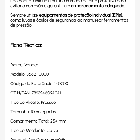
necessário, aplique uma fina camada de óleo protetivo para
evitar a corrosão e garantir um
armazenamento adequado
.
Sempre utilize
equipamentos de proteção individual (EPIs)
,
como luvas e óculos de segurança, ao manusear ferramentas
de pressão.
Ficha Técnica:
Marca: Vonder
Modelo: 3662110000
Código de Referência: 140200
GTIN/EAN: 7893946094041
Tipo de Alicate: Pressão
Tamanho: 10 polegadas
Comprimento Total: 254 mm
Tipo de Mordente: Curvo
Material: Aço Cromo Vanádio