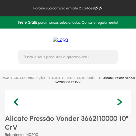
Parcele sua compra em até 2 cartões!💳💳
Frete Grátis
para marcas selecionadas. Consulte regulamento!
Busque seus produtos digitando 
CASA E CONSTRUÇÃO
ALICATE, TESOURA E TORQUÊS
Alicate Pressão Vonder
3662110000 10" CrV
Alicate Pressão Vonder 3662110000 10"
CrV
Referência
:
140200