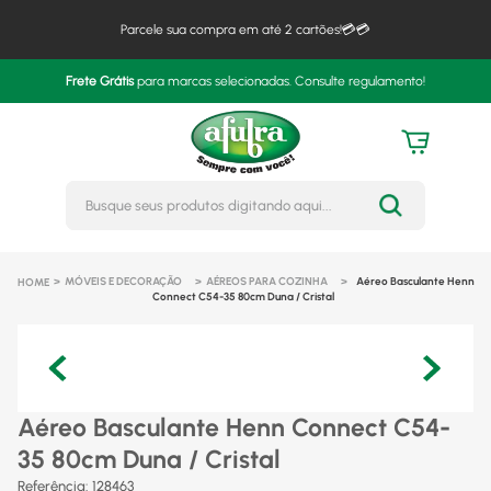
Parcele sua compra em até 2 cartões!💳💳
Frete Grátis
para marcas selecionadas. Consulte regulamento!
Busque seus produtos digitando 
MÓVEIS E DECORAÇÃO
AÉREOS PARA COZINHA
Aéreo Basculante Henn
Connect C54-35 80cm Duna / Cristal
Aéreo Basculante Henn Connect C54-
35 80cm Duna / Cristal
Referência
:
128463