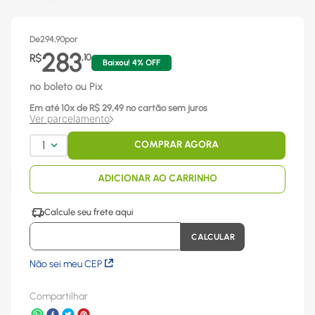
De
294,90
por
283
R$
,
10
Baixou!
4
% OFF
no boleto ou Pix
Em até
10
x
de R$
29,49
no cartão sem juros
Ver parcelamento
1
COMPRAR AGORA
ADICIONAR AO CARRINHO
Não sei meu CEP
Compartilhar