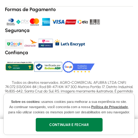
Formas de Pagamento
Segurança
Confiança
Todos os direitos reservados. AGRO-COMERCIAL AFUBRA LTDA CNPJ:
74.072.513/0044-84 | Rod BR-471 KM 147 300 Metros Portão 17, Distrito Industrial,
96.835-642, Santa Cruz do Sul, RS. Imagens meramente ilustrativas. É permitido
um cadastro por CPF. Os itens, quantidades, prazos de validade, disponibilidade
de produtos e ofertas podem variar nas diversas regiões e poderão ser
Sobre os cookies:
usamos cookies para melhorar a sua experiência no site.
limitados por CPF, por dia, por período, por oferta de acordo com as regras e
Ao continuar navegando, você concorda com a nossa
Política de Privacidade
,
políticas. Os valores e condição de pagamento dos produtos do site poderão
para não utilizar cookies os mesmos podem ser desabilitados em seu navegador.
conter divergências com as lojas físicas. Para mais informações acesse nossas
Políticas ou entre em contato via ligação (51) 3713-7770, WhatsApp pelo número
(51) 3713-7750 ou email - sac@afubra.com.br.
CONTINUAR E FECHAR