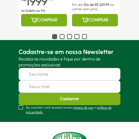
1999
Em ate
10
x de R$
229,99
no
cartao
sem juros
no boleto ou Pix
COMPRAR
COMPRAR
Cadastre-se em nossa Newsletter
Receba as novidades e fique por dentro de
promoções exclusivas!
Cadastrar
Ao concluir você aceitará nossos
termos de uso
e
política de
privacidade.