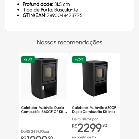
Profundidade:
31,5 cm
Tipo de Porta:
Basculante
GTIN/EAN:
7890048473775
Nossas recomendações
-
20%
-
26%
Calefator Metávila Dupla
Calefator Metávila 680GF
Combustão 660GF C/ Kit
Dupla Combustão Kit Inox
Canos Inox
De
R$
3119,90
por
2299
R$
,
90
De
R$
2499,90
por
no boleto ou Pix
R$
,
90