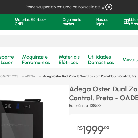
Retire seu pedido em uma de nossas lojas! 🛒
Materiais Elétricos-
Orçamento
Nossas
Lista
CNPJ
mudas
lojas
(Man
.
sporte
Máquinas e
Materiais
Utilidades
Móveis
 Lazer
Ferramentas
Elétricos
Domésticas
DOMÉSTICOS
ADEGA
Adega Oster Dual Zone 18 Garrafas, com Painel Touch Control, Pret
Adega Oster Dual Zon
Control, Preta - OADE
Referência
:
138583
1999
R$
,
00