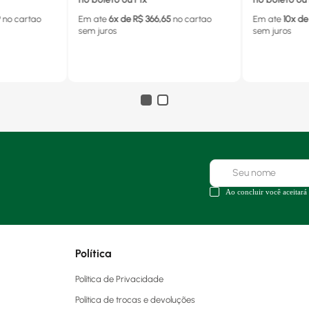
9
no cartao
Em ate
6
x de R$
366,65
no cartao
Em ate
10
x de
sem juros
sem juros
Ao concluir você aceitará
Política
Política de Privacidade
Política de trocas e devoluções