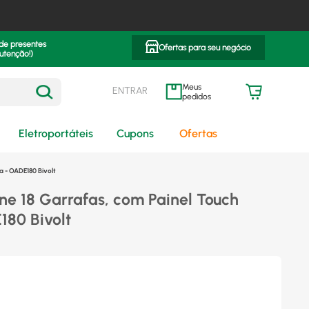
 de presentes
Ofertas para seu negócio
utenção!)
ENTRAR
meus pedidos
Eletroportáteis
Cupons
Ofertas
a - OADE180 Bivolt
e 18 Garrafas, com Painel Touch
180 Bivolt