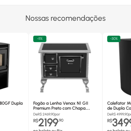
Nossas recomendações
-
11%
-
30%
680GF Dupla
Fogão a Lenha Venax N1 GII
Calefator M
Premium Preto com Chapa
de Dupla Co
Vitrocerâmica - Chaminé Saída
880GF
De
R$
2469,90
por
De
R$
4999,90
p
Lado Direito
2199
349
R$
,
90
R$
no boleto ou Pix
no boleto ou 