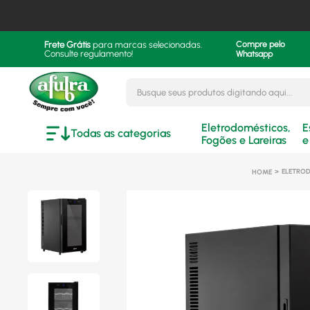
Frete Grátis
para marcas selecionadas.
Compre pelo
Consulte regulamento!
Whatsapp
Busque seus produtos digitando aqui..
Eletrodomésticos,
E
Todas as categorias
Fogões e Lareiras
e
ELETRO