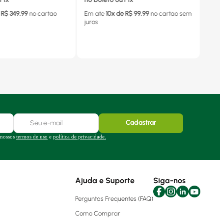
 R$
349,99
no cartao
Em ate
10
x de R$
99,99
no cartao
sem
juros
Cadastrar
 nossos
termos de uso
e
política de privacidade.
Ajuda e Suporte
Siga-nos
Perguntas Frequentes (FAQ)
Como Comprar