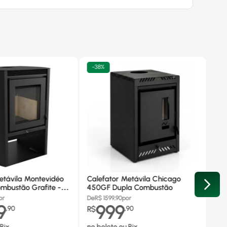
-
38%
etávila Montevidéo
Calefator Metávila Chicago
mbustão Grafite -
450GF Dupla Combustão
or
De
R$
1599,90
por
9
999
,
90
R$
,
90
Pix
no boleto ou Pix