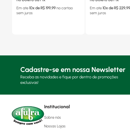
Em ate
10
x de R$
199,99
no cartao
Em ate
10
x de R$
229,9
sem juros
sem juros
Cadastre-se em nossa Newsletter
Receba as novidades e fique por dentro de promoções
exclusivas!
Institucional
Sobre nós
Nossas Lojas