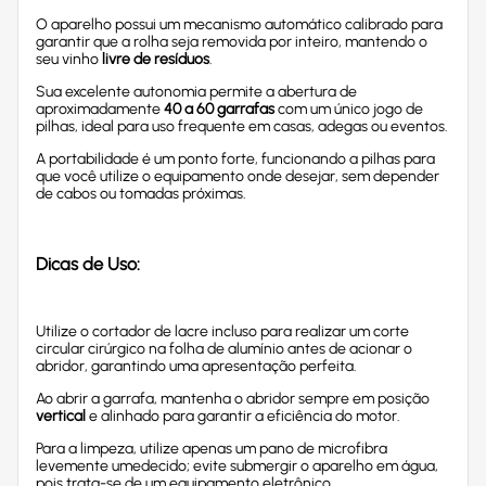
O aparelho possui um mecanismo automático calibrado para
garantir que a rolha seja removida por inteiro, mantendo o
seu vinho
livre de resíduos
.
Sua excelente autonomia permite a abertura de
aproximadamente
40 a 60 garrafas
com um único jogo de
pilhas, ideal para uso frequente em casas, adegas ou eventos.
A portabilidade é um ponto forte, funcionando a pilhas para
que você utilize o equipamento onde desejar, sem depender
de cabos ou tomadas próximas.
Dicas de Uso:
Utilize o cortador de lacre incluso para realizar um corte
circular cirúrgico na folha de alumínio antes de acionar o
abridor, garantindo uma apresentação perfeita.
Ao abrir a garrafa, mantenha o abridor sempre em posição
vertical
e alinhado para garantir a eficiência do motor.
Para a limpeza, utilize apenas um pano de microfibra
levemente umedecido; evite submergir o aparelho em água,
pois trata-se de um equipamento eletrônico.