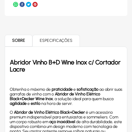
SOBRE
ESPECIFICAÇÕES
Abridor Vinho B+D Wine Inox c/ Cortador
Lacre
Obtenha o máximo de
praticidade
e
sofisticação
ao abrir suas
garrafas de vinho com o
Abridor de Vinho Elétrico
Black+Decker Wine Inox
, a solução ideal para quem busca
agilidade
e
estilo
na hora de servir.
O
Abridor de Vinho Elétrico Black+Decker
é um acessório
premium indispensável para entusiastas e sommeliers. Com
um corpo robusto em
aço inoxidável
de alta durabilidade, este
dispositivo combina um design moderno com tecnologia de
ponta. Seu motor potente remove rolhas naturais ou