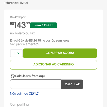
Referência
:
112421
De
149,90
por
143
R$
,
90
Baixou!
4
% OFF
no boleto ou Pix
Em até
6
x
de R$
24,98
no cartão sem juros
Ver parcelamento
1
COMPRAR AGORA
ADICIONAR AO CARRINHO
Não sei meu CEP
Compartilhar