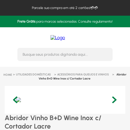
Parcele sua compra em até 2 cartões!💳💳
Frete Grátis
para marcas selecionadas. Consulte regulamento!
Busque seus produtos digitando 
UTILIDADES DOMÉSTICAS
ACESSÓRIOS PARA QUEIJOS E VINHOS
Abridor
Vinho B+D Wine Inox c/ Cortador Lacre
Abridor Vinho B+D Wine Inox c/
Cortador Lacre