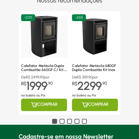
Nossas recomendações
-
20%
-
26%
Calefator Metávila Dupla
Calefator Metávila 680GF
Combustão 660GF C/ Kit
Dupla Combustão Kit Inox
Canos Inox
De
R$
2499,90
por
De
R$
3119,90
por
1999
2299
R$
,
90
R$
,
90
no boleto ou Pix
no boleto ou Pix
COMPRAR
COMPRAR
Cadastre-se em nossa Newsletter