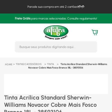
Parcele sua compra em até 2 cartões!💳💳
Frete Grátis
para marcas selecionadas. Consulte regulamento!
Busque seus produtos digitando 
TINTAS E ACESSÓRIOS
TINTA
Tinta Acrílica Standard Sherwin-Williams
Novacor Cobre Mais Fosco Branco 18L - 38593106
Tinta Acrílica Standard Sherwin-
Williams Novacor Cobre Mais Fosco