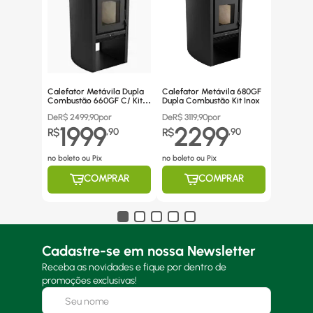
Calefator Metávila Dupla
Calefator Metávila 680GF
Combustão 660GF C/ Kit
Dupla Combustão Kit Inox
Canos Inox
De
R$
2499,90
por
De
R$
3119,90
por
1999
2299
R$
,
90
R$
,
90
no boleto ou Pix
no boleto ou Pix
COMPRAR
COMPRAR
Cadastre-se em nossa Newsletter
Receba as novidades e fique por dentro de
promoções exclusivas!