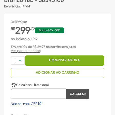
Branco 18L - 38593106
Referência
:
141914
De
319,90
por
299
R$
,
70
Baixou!
6
% OFF
no boleto ou Pix
Em até
10
x
de R$
29,97
no cartão sem juros
Ver parcelamento
1
COMPRAR AGORA
ADICIONAR AO CARRINHO
Não sei meu CEP