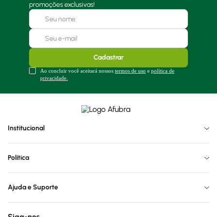
promoções exclusivas!
Cadastrar
Ao concluir você aceitará nossos
termos de uso
e
política de
privacidade.
Institucional
Política
Ajuda e Suporte
Siga-nos