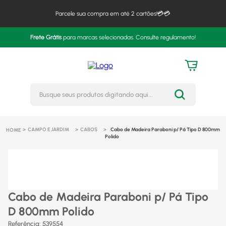
Parcele sua compra em até 2 cartões!💳💳
Frete Grátis
para marcas selecionadas. Consulte regulamento!
Busque seus produtos digitando 
CAMPO E JARDIM
CABOS
Cabo de Madeira Paraboni p/ Pá Tipo D 800mm
Polido
Cabo de Madeira Paraboni p/ Pá Tipo
D 800mm Polido
Referência
:
539554