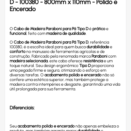
D - 100380 - 800mm x 110mm - Polido e
Encerado
O
Cabo de Madeira Paraboni para Pá Tipo D
é
prático
e
funcional
, feito com
madeira de qualidade
.
O
Cabo de Madeira Paraboni para Pá Tipo D
, referência
100380, é a escolha ideal para quem busca
durabilidade
e
conforto
no manuseio de ferramentas agrícolas e de
construção. Fabricado pela renomada marca
Paraboni
com
madeira selecionada
, este cabo oferece
resistência
e um
toque natural. Seu design ergonômico
Tipo D
proporciona
uma pegada firme e segura, otimizando o esforço em
diversas tarefas. O
acabamento polido e encerado
não só
confere uma estética superior, mas também protege a
madeira contra intempéries e desgaste, garantindo uma vida
útil prolongada para sua ferramenta.
Diferenciais:
Seu
acabamento polido e encerado
não apenas embeleza o
produto, mas também garante maior
durabilidade
e