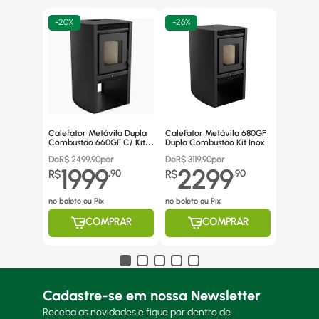
-
20%
-
26%
Calefator Metávila Dupla
Calefator Metávila 680GF
Combustão 660GF C/ Kit
Dupla Combustão Kit Inox
Canos Inox
De
R$
2499,90
por
De
R$
3119,90
por
1999
2299
R$
,
90
R$
,
90
no boleto ou Pix
no boleto ou Pix
COMPRAR
COMPRAR
Cadastre-se em nossa Newsletter
Receba as novidades e fique por dentro de