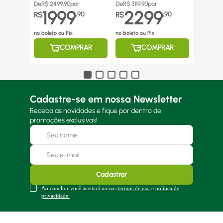
De
R$
2499,90
por
De
R$
3119,90
por
1999
2299
R$
,
90
R$
,
90
no boleto ou Pix
no boleto ou Pix
COMPRAR
COMPRAR
Cadastre-se em nossa Newsletter
Receba as novidades e fique por dentro de
promoções exclusivas!
Cadastrar
Ao concluir você aceitará nossos
termos de uso
e
política de
privacidade.