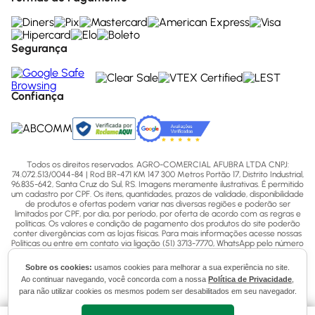
Segurança
Confiança
Todos os direitos reservados. AGRO-COMERCIAL AFUBRA LTDA CNPJ:
74.072.513/0044-84 | Rod BR-471 KM 147 300 Metros Portão 17, Distrito Industrial,
96.835-642, Santa Cruz do Sul, RS. Imagens meramente ilustrativas. É permitido
um cadastro por CPF. Os itens, quantidades, prazos de validade, disponibilidade
de produtos e ofertas podem variar nas diversas regiões e poderão ser
limitados por CPF, por dia, por período, por oferta de acordo com as regras e
políticas. Os valores e condição de pagamento dos produtos do site poderão
conter divergências com as lojas físicas. Para mais informações acesse nossas
Políticas ou entre em contato via ligação (51) 3713-7770, WhatsApp pelo número
(51) 3713-7750 ou email - sac@afubra.com.br.
Sobre os cookies:
usamos cookies para melhorar a sua experiência no site.
Ao continuar navegando, você concorda com a nossa
Política de Privacidade
,
para não utilizar cookies os mesmos podem ser desabilitados em seu navegador.