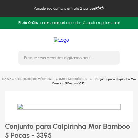
Parcele sua compra em até 2 cartões!💳💳
Frete Grátis
para marcas selecionadas. Consulte regulamento!
Busque seus produtos digitando 
UTILIDADES DOMÉSTICAS
BAR E ACESSÓRIOS
Conjunto para Caipirinha Mor
Bamboo 5 Peças - 3395
Conjunto para Caipirinha Mor Bamboo
5 Peças - 3395