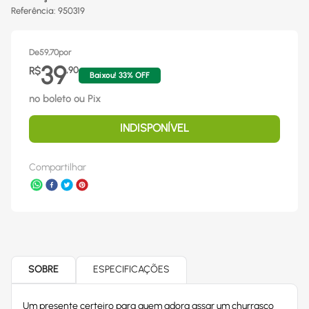
Referência
:
950319
De
59,70
por
39
R$
,
90
Baixou!
33
% OFF
no boleto ou Pix
INDISPONÍVEL
Compartilhar
SOBRE
ESPECIFICAÇÕES
Um presente certeiro para quem adora assar um churrasco