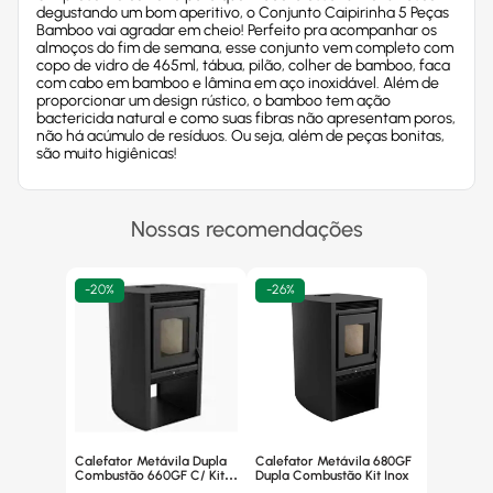
degustando um bom aperitivo, o Conjunto Caipirinha 5 Peças
Bamboo vai agradar em cheio! Perfeito pra acompanhar os
almoços do fim de semana, esse conjunto vem completo com
copo de vidro de 465ml, tábua, pilão, colher de bamboo, faca
com cabo em bamboo e lâmina em aço inoxidável. Além de
proporcionar um design rústico, o bamboo tem ação
bactericida natural e como suas fibras não apresentam poros,
não há acúmulo de resíduos. Ou seja, além de peças bonitas,
são muito higiênicas!
Nossas recomendações
-
20%
-
26%
Calefator Metávila Dupla
Calefator Metávila 680GF
Combustão 660GF C/ Kit
Dupla Combustão Kit Inox
Canos Inox