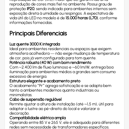
reprodução de cores mais fiel no ambiente. Possui grau de
proteção
IP20
, sendo indicado para ambientes internos sem
exposição direta à umidade ou respingos. A expectativa de
vida útil do LED no modelo é de
15.000 horas (L70)
, conforme
informações fornecidas.
Principais Diferenciais
Luz quente 3000 K integrada
Ideal para ambientes residenciais ou espaços que exigem
atmosfera acolhedora — não exige mudança de temperatura
de cor, pois já vem configurado para tom quente.
Potência robusta (40 W) com bom rendimento
Com ~2.400 lm de fluxo luminoso e ~60 lm/W, entrega boa
iluminação para ambientes médios a grandes sem consumo
excessivo de energia.
Estrutura elegante e acabamento preto
O acabamento “Pr” agrega sofisticação e se adapta bem
tanto a ambientes modernos quanto industriais ou
minimalistas.
Cabo de suspensão regulável
Permite ajustar a altura de instalação (até ~1,5 m), útil para
adaptar o lustre ao pé-direito do local e valorizar a
decoração.
Compatibilidade elétrica ampla
Operando entre 85 V e 265 V, ele é adequado para diferentes
redes sem necessidade de transformadores específicos.