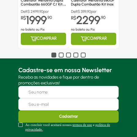
Calefator Metávila Dupla
Calefator Metávila 680GF
Combustão 660GF C/ Kit
Dupla Combustão Kit Inox
Canos Inox
De
R$
2499,90
por
De
R$
3119,90
por
1999
2299
R$
,
90
R$
,
90
no boleto ou Pix
no boleto ou Pix
COMPRAR
COMPRAR
Cadastre-se em nossa Newsletter
Receba as novidades e fique por dentro de
promoções exclusivas!
Cadastrar
Ao concluir você aceitará nossos
termos de uso
e
política de
privacidade.