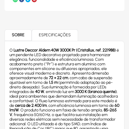
SOBRE
ESPECIFICAÇÕES
O
Lustre Deccor Aldem 40W 3000K Pr (Cristallux, ref. 221988)
é
um pendente LED decorativo projetado para harmonizar
elegância, funcionalidade e eficiência luminosa. Com
acabamento preto (“Pr”) e estrutura em alumínio com
componentes em silicone ou difusores apropriados, ele
oferece visual moderno e discreto. Apresenta dimensão
aproximadamente de
72 × 22 cm
, com cabo de suspensão
ajustável em torno de
1,5 m
(permitindo adaptação ao pé-
direito desejado). Sua iluminação é fornecida por LEDs
integrados de
40 W
, emitindo luz em
3000 K (branca quente)
,
ideal para ambientes que demandam iluminação acolhedora
e confortável. O fluxo luminoso estimado para este modelo é
de
cerca de 2.400 lm
, com eficiência luminosa em torno de
60
lm/W
. O produto funciona em faixa de tensão ampla,
85-265
V
, frequência 50/60 Hz, o que facilita sua instalação em
diversas redes elétricas sem necessidade de transformador
adicional. O LED utilizado é do tipo SMD, com Índice de
Reprodução de Cor (IRC) maior que 80, garantindo uma