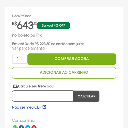
De
669,90
por
643
R$
,
10
Baixou!
4
% OFF
no boleto ou Pix
Em até
3
x
de R$
223,30
no cartão sem juros
Ver parcelamento
1
COMPRAR AGORA
ADICIONAR AO CARRINHO
Não sei meu CEP
Compartilhar