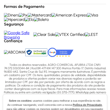
Formas de Pagamento
Segurança
Confiança
Todos os direitos reservados. AGRO-COMERCIAL AFUBRA LTDA CNPJ:
74.072.513/0044-84 | Rod BR-471 KM 147 300 Metros Portão 17, Distrito Industrial,
96.835-642, Santa Cruz do Sul, RS. Imagens meramente ilustrativas. É permitido
um cadastro por CPF. Os itens, quantidades, prazos de validade, disponibilidade
de produtos e ofertas podem variar nas diversas regiões e poderão ser
limitados por CPF, por dia, por período, por oferta de acordo com as regras e
políticas. Os valores e condição de pagamento dos produtos do site poderão
conter divergências com as lojas físicas. Para mais informações acesse nossas
Políticas ou entre em contato via ligação (51) 3713-7770, WhatsApp pelo número
(51) 3713-7750 ou email - sac@afubra.com.br.
Sobre os cookies:
usamos cookies para melhorar a sua experiência no site.
Ao continuar navegando, você concorda com a nossa
Política de Privacidade
,
para não utilizar cookies os mesmos podem ser desabilitados em seu navegador.