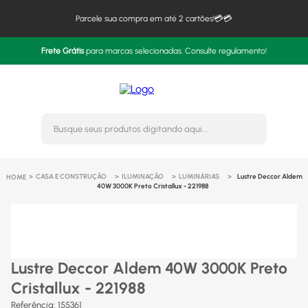
Parcele sua compra em até 2 cartões!💳💳
Frete Grátis
para marcas selecionadas. Consulte regulamento!
Busque seus produtos digitando 
CASA E CONSTRUÇÃO
ILUMINAÇÃO
LUMINÁRIAS
Lustre Deccor Aldem
40W 3000K Preto Cristallux - 221988
Lustre Deccor Aldem 40W 3000K Preto
Cristallux - 221988
Referência
:
155361