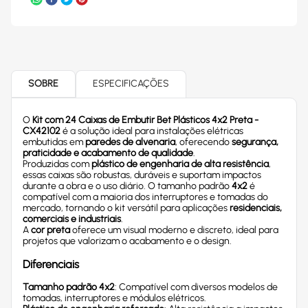
SOBRE
ESPECIFICAÇÕES
O
Kit com 24 Caixas de Embutir Bet Plásticos 4x2 Preta -
CX42102
é a solução ideal para instalações elétricas
embutidas em
paredes de alvenaria
, oferecendo
segurança,
praticidade e acabamento de qualidade
.
Produzidas com
plástico de engenharia de alta resistência
,
essas caixas são robustas, duráveis e suportam impactos
durante a obra e o uso diário. O tamanho padrão
4x2
é
compatível com a maioria dos interruptores e tomadas do
mercado, tornando o kit versátil para aplicações
residenciais,
comerciais e industriais
.
A
cor preta
oferece um visual moderno e discreto, ideal para
projetos que valorizam o acabamento e o design.
Diferenciais
Tamanho padrão 4x2
: Compatível com diversos modelos de
tomadas, interruptores e módulos elétricos.