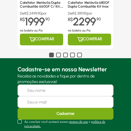
Calefator Metávila Dupla
Calefator Metávila 680GF
Combustão 660GF C/ Kit
Dupla Combustão Kit Inox
Canos Inox
De
R$
2499,90
por
De
R$
3119,90
por
1999
2299
R$
,
90
R$
,
90
no boleto ou Pix
no boleto ou Pix
COMPRAR
COMPRAR
Cadastre-se em nossa Newsletter
Receba as novidades e fique por dentro de
promoções exclusivas!
Cadastrar
Ao concluir você aceitará nossos
termos de uso
e
política de
privacidade.