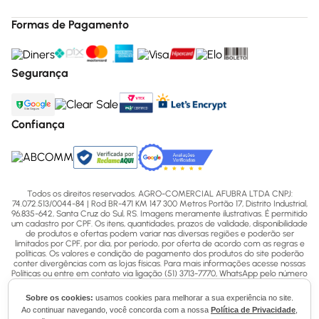
Formas de Pagamento
Segurança
Confiança
Todos os direitos reservados. AGRO-COMERCIAL AFUBRA LTDA CNPJ:
74.072.513/0044-84 | Rod BR-471 KM 147 300 Metros Portão 17, Distrito Industrial,
96.835-642, Santa Cruz do Sul, RS. Imagens meramente ilustrativas. É permitido
um cadastro por CPF. Os itens, quantidades, prazos de validade, disponibilidade
de produtos e ofertas podem variar nas diversas regiões e poderão ser
limitados por CPF, por dia, por período, por oferta de acordo com as regras e
políticas. Os valores e condição de pagamento dos produtos do site poderão
conter divergências com as lojas físicas. Para mais informações acesse nossas
Políticas ou entre em contato via ligação (51) 3713-7770, WhatsApp pelo número
(51) 3713-7750 ou email - sac@afubra.com.br.
Sobre os cookies:
usamos cookies para melhorar a sua experiência no site.
Ao continuar navegando, você concorda com a nossa
Política de Privacidade
,