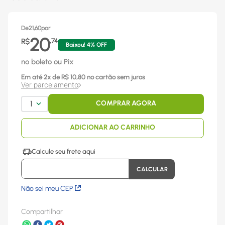
De
21,60
por
20
R$
,
74
Baixou!
4
% OFF
no boleto ou Pix
Em até
2
x
de R$
10,80
no cartão sem juros
Ver parcelamento
1
COMPRAR AGORA
ADICIONAR AO CARRINHO
Não sei meu CEP
Compartilhar