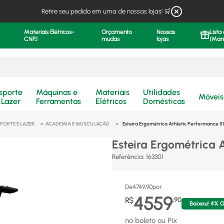
Retire seu pedido em uma de nossas lojas! 🛒
Materiais Elétricos-
Orçamento
Nossas
Lista
CNPJ
mudas
lojas
(Man
.
sporte
Máquinas e
Materiais
Utilidades
Móveis
 Lazer
Ferramentas
Elétricos
Domésticas
PORTE E LAZER
ACADEMIA E MUSCULAÇÃO
Esteira Ergométrica Athletic Performance 5
Esteira Ergométrica 
Referência
:
163301
De
4749,90
por
4559
R$
,
90
Baixou!
4
% O
no boleto ou Pix