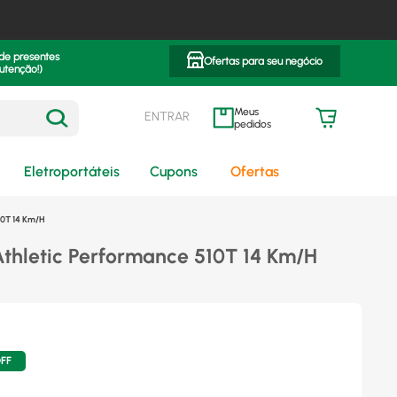
 de presentes
Ofertas para seu negócio
utenção!)
ENTRAR
meus pedidos
Eletroportáteis
Cupons
Ofertas
10T 14 Km/H
Athletic Performance 510T 14 Km/H
FF