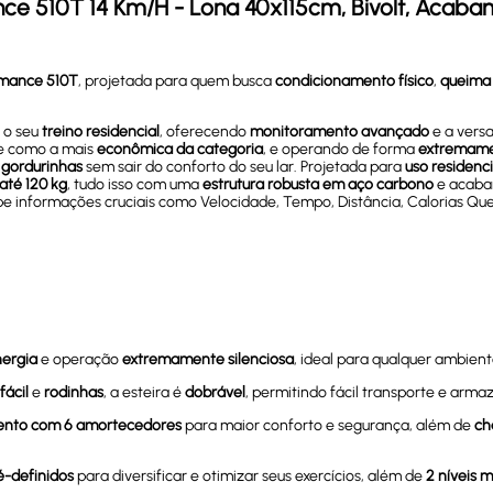
nce 510T 14 Km/H - Lona 40x115cm, Bivolt, Acaba
ormance 510T
, projetada para quem busca
condicionamento físico
,
queima 
 o seu
treino residencial
, oferecendo
monitoramento avançado
e a versa
e como a mais
econômica da categoria
, e operando de forma
extremame
 gordurinhas
sem sair do conforto do seu lar. Projetada para
uso residenci
 até 120 kg
, tudo isso com uma
estrutura robusta em aço carbono
e acab
be informações cruciais como Velocidade, Tempo, Distância, Calorias Qu
nergia
e operação
extremamente silenciosa
, ideal para qualquer ambien
fácil
e
rodinhas
, a esteira é
dobrável
, permitindo fácil transporte e ar
ento com 6 amortecedores
para maior conforto e segurança, além de
ch
é-definidos
para diversificar e otimizar seus exercícios, além de
2 níveis 