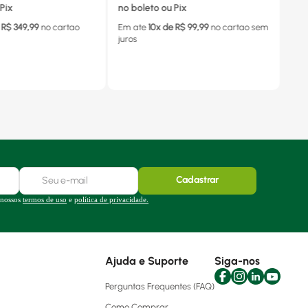
Pix
no boleto ou Pix
 R$
349,99
no cartao
Em ate
10
x de R$
99,99
no cartao
sem
juros
Cadastrar
 nossos
termos de uso
e
política de privacidade.
Ajuda e Suporte
Siga-nos
Perguntas Frequentes (FAQ)
Como Comprar