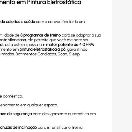
mento em Pintura Eletrostática
de calorias
e
saúde
com a conveniência de um
tilidade de
8 programas de treino
para se adaptar à sua
nte silenciosa
, ela permite que você melhore seu
al
, esta esteira possui um
motor potente de 4.0 HPM
,
amento em
pintura eletrostática a pó
, garantindo
eimadas, Batimentos Cardíacos, Scan, Sleep,
te doméstico.
mazenamento em qualquer espaço.
ave de segurança
para desligamento automático em
manuais de inclinação
para intensificar o treino.