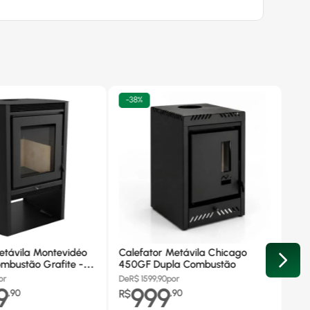
-
38%
etávila Montevidéo
Calefator Metávila Chicago
mbustão Grafite -
450GF Dupla Combustão
or
De
R$
1599,90
por
9
999
,
90
R$
,
90