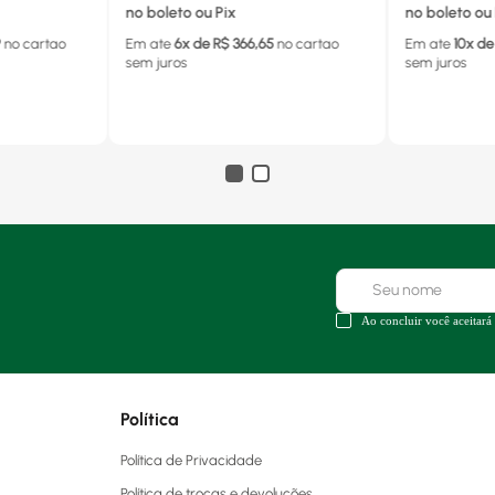
no boleto ou Pix
no boleto ou 
9
no cartao
Em ate
6
x de R$
366,65
no cartao
Em ate
10
x de
sem juros
sem juros
Ao concluir você aceitará
Política
Política de Privacidade
Política de trocas e devoluções