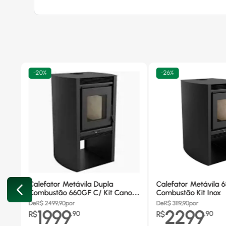
-
20%
-
26%
Calefator Metávila Dupla
Calefator Metávila 
Combustão 660GF C/ Kit Canos
Combustão Kit Inox
Inox
De
R$
2499,90
por
De
R$
3119,90
por
1999
2299
R$
,
90
R$
,
90