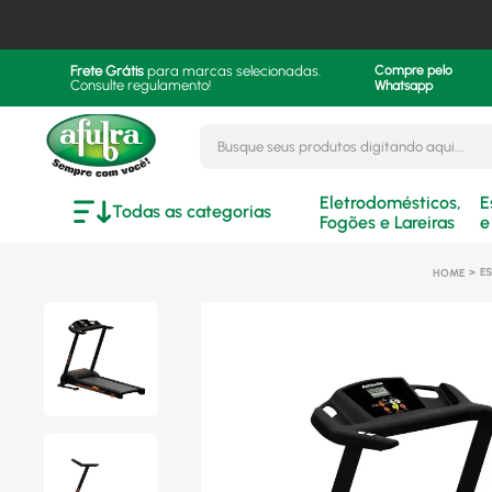
Frete Grátis
para marcas selecionadas.
Compre pelo
Consulte regulamento!
Whatsapp
Busque seus produtos digitando aqui..
Eletrodomésticos,
E
Todas as categorias
Fogões e Lareiras
e
ES