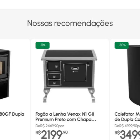
Nossas recomendações
-
11%
-
30%
680GF Dupla
Fogão a Lenha Venax N1 GII
Calefator M
Premium Preto com Chapa
de Dupla Co
Vitrocerâmica - Chaminé Saída
880GF
De
R$
2469,90
por
De
R$
4999,90
p
Lado Direito
2199
349
R$
,
90
R$