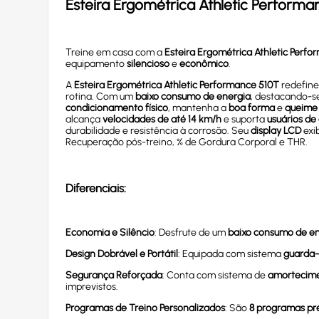
Esteira Ergométrica Athletic Performa
Treine em casa com a
Esteira Ergométrica Athletic Perf
equipamento
silencioso
e
econômico
.
A
Esteira Ergométrica Athletic Performance 510T
redefine
rotina. Com um
baixo consumo de energia
, destacando-s
condicionamento físico
, mantenha a
boa forma
e
queime
alcança
velocidades de até 14 km/h
e suporta
usuários de
durabilidade e resistência à corrosão. Seu
display LCD
exi
Recuperação pós-treino, % de Gordura Corporal e THR.
Diferenciais:
Economia e Silêncio
: Desfrute de um
baixo consumo de e
Design Dobrável e Portátil
: Equipada com sistema
guarda-
Segurança Reforçada
: Conta com sistema de
amortecim
imprevistos.
Programas de Treino Personalizados
: São
8 programas pr