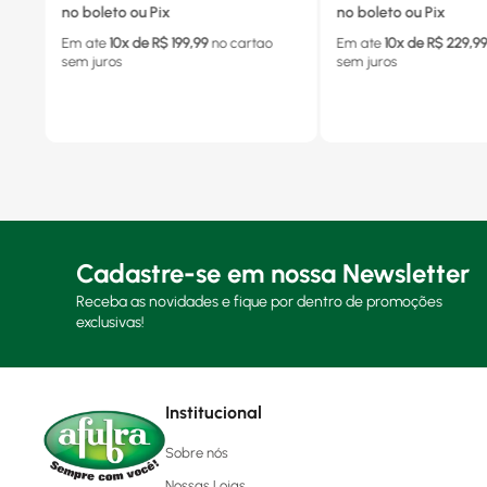
no boleto ou Pix
no boleto ou Pix
Em ate
10
x de R$
199,99
no cartao
Em ate
10
x de R$
229,9
sem juros
sem juros
Cadastre-se em nossa Newsletter
Receba as novidades e fique por dentro de promoções
exclusivas!
Institucional
Sobre nós
Nossas Lojas