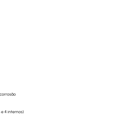
 corrosão
e 4 internos)