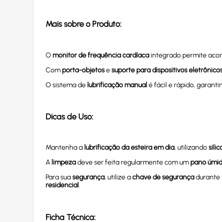
Mais sobre o Produto:
O
monitor de frequência cardíaca
integrado permite acom
Com
porta-objetos
e
suporte para dispositivos eletrônico
O sistema de
lubrificação manual
é fácil e rápido, garant
Dicas de Uso:
Mantenha a
lubrificação da esteira em dia
, utilizando
sili
A
limpeza
deve ser feita regularmente com um
pano úmi
Para sua
segurança
, utilize a
chave de segurança
durante 
residencial
.
Ficha Técnica: