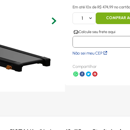
Em até
10
x
de R$
474,99
no cartão
1
COMPRAR 
Não sei meu CEP
Compartilhar