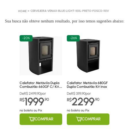
CERVEJEIRA-VENAX-BLUE-LIGHT-100L-PRETO-FOSCO-110V
Sua busca não obteve nenhum resultado, por isso temos sugestões abaixo:
-
20%
-
26%
Calefator Metávila Dupla
Calefator Metávila 680GF
Combustão 660GF C/ Kit
Dupla Combustão Kit Inox
Canos Inox
De
R$
2499,90
por
De
R$
3119,90
por
1999
2299
R$
,
90
R$
,
90
no boleto ou Pix
no boleto ou Pix
COMPRAR
COMPRAR