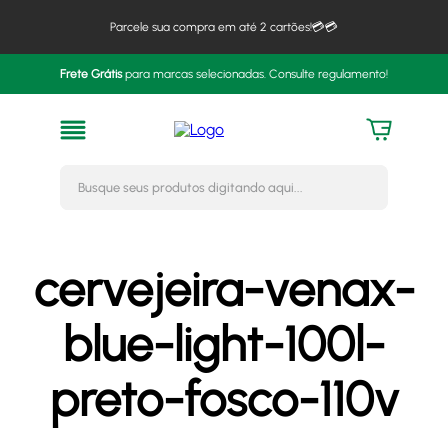
Parcele sua compra em até 2 cartões!💳💳
Frete Grátis
para marcas selecionadas. Consulte regulamento!
Busque seus produtos digitando 
cervejeira-venax-
blue-light-100l-
preto-fosco-110v