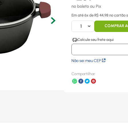
no boleto ou Pix
Em até
6
x
de R$
44,98
no cartão s
1
COMPRAR 
Não sei meu CEP
Compartilhar