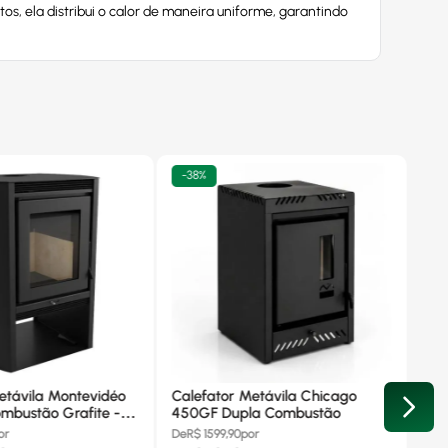
s, ela distribui o calor de maneira uniforme, garantindo
-
38%
etávila Montevidéo
Calefator Metávila Chicago
mbustão Grafite -
450GF Dupla Combustão
or
De
R$
1599,90
por