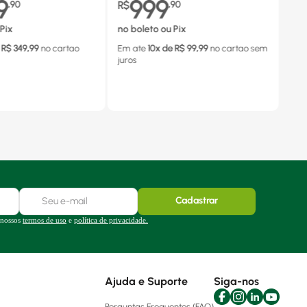
9
999
,
90
R$
,
90
Pix
no boleto ou Pix
 R$
349,99
no cartao
Em ate
10
x de R$
99,99
no cartao
sem
juros
Cadastrar
 nossos
termos de uso
e
política de privacidade.
Ajuda e Suporte
Siga-nos
Perguntas Frequentes (FAQ)