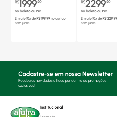
1999
2299
R$
,
90
R$
,
90
no boleto ou Pix
no boleto ou Pix
Em ate
10
x de R$
199,99
no cartao
Em ate
10
x de R$
229,9
sem juros
sem juros
Cadastre-se em nossa Newsletter
Receba as novidades e fique por dentro de promoções
exclusivas!
Institucional
Sobre nós