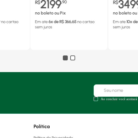
2199
349
R$
,
90
R$
no boleto ou Pix
no boleto ou 
9
no cartao
Em ate
6
x de R$
366,65
no cartao
Em ate
10
x de
sem juros
sem juros
Ao concluir você aceitará
Política
Política de Privacidade