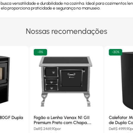
sca versatilidade e durabilidade na cozinha. Ideal para cozimentos lento
, ela proporciona praticidade e segurança no manuseio.
Nossas recomendações
-
11%
-
30%
680GF Dupla
Fogão a Lenha Venax N1 GII
Calefator M
Premium Preto com Chapa
de Dupla Co
Vitrocerâmica - Chaminé Saída
880GF
De
R$
2469,90
por
De
R$
4999,90
p
Lado Direito