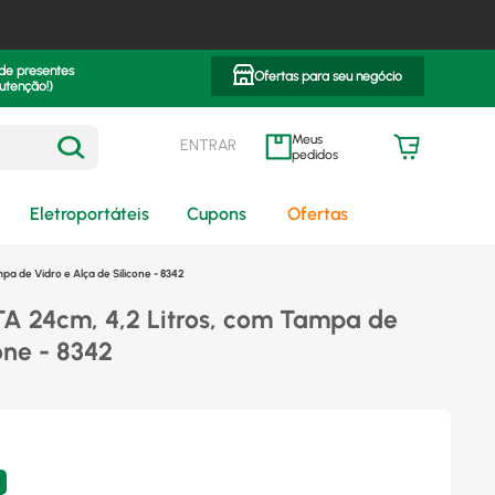
 de presentes
Ofertas para seu negócio
utenção!)
ENTRAR
meus pedidos
Eletroportáteis
Cupons
Ofertas
a de Vidro e Alça de Silicone - 8342
TA 24cm, 4,2 Litros, com Tampa de
one - 8342