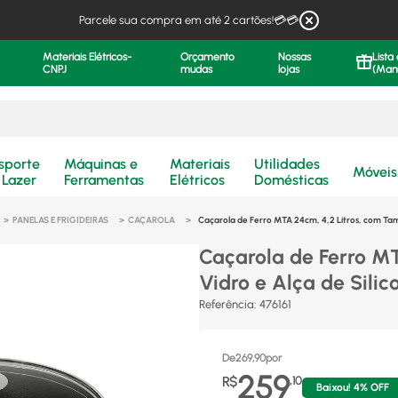
Parcele sua compra em até 2 cartões!💳💳
Materiais Elétricos-
Orçamento
Nossas
Lista
CNPJ
mudas
lojas
(Man
.
sporte
Máquinas e
Materiais
Utilidades
Móveis
 Lazer
Ferramentas
Elétricos
Domésticas
PANELAS E FRIGIDEIRAS
CAÇAROLA
Caçarola de Ferro MTA 24cm, 4,2 Litros, com Tamp
Caçarola de Ferro M
Vidro e Alça de Silic
Referência
:
476161
De
269,90
por
259
R$
,
10
Baixou!
4
% OFF