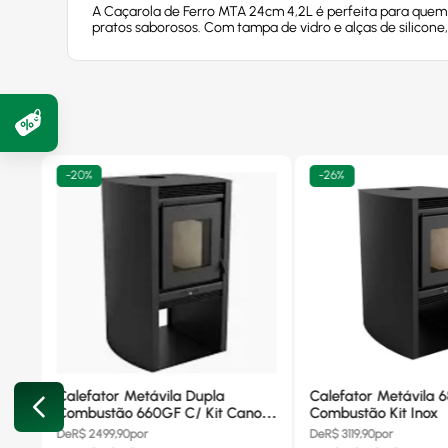
A Caçarola de Ferro MTA 24cm 4,2L é perfeita para quem bu
pratos saborosos. Com tampa de vidro e alças de silicone
-
20%
-
26%
Calefator Metávila Dupla
Calefator Metávila 
Combustão 660GF C/ Kit Canos
Combustão Kit Inox
Inox
De
R$
2499,90
por
De
R$
3119,90
por